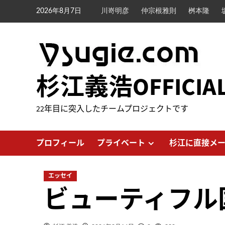
内
2026年8月7日
川嵜明彦
仲宗根雅則
桝本隆
容
を
ス
キ
ッ
杉江義浩OFFICIA
プ
22年目に突入したチームプロジェクトです
プロフィール
プライベート
杉江に直接メ
エッセイ
ビューティフル