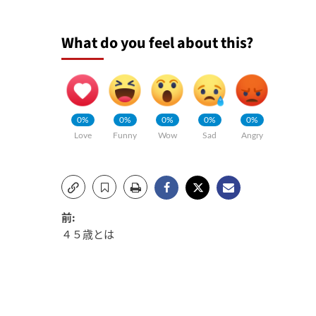
What do you feel about this?
0%
0%
0%
0%
0%
Love
Funny
Wow
Sad
Angry
投
前:
４５歳とは
稿
ナ
ビ