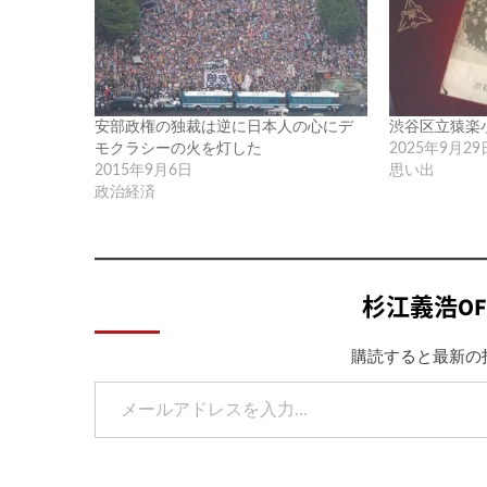
安部政権の独裁は逆に日本人の心にデ
渋谷区立猿楽
モクラシーの火を灯した
2025年9月29
2015年9月6日
思い出
政治経済
杉江義浩OF
購読すると最新の
メールアドレスを入力...