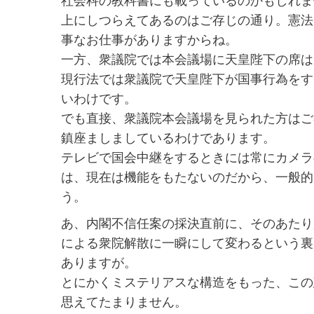
社会科の教科書にも載っているのかもしれま
上にしつらえてあるのはご存じの通り。憲法
事なお仕事がありますからね。
一方、衆議院では本会議場に天皇陛下の席は
現行法では衆議院で天皇陛下が国事行為をす
いわけです。
でも直接、衆議院本会議場を見られた方はご
鎮座ましましているわけであります。
テレビで国会中継をするときには常にカメラ
は、現在は機能をもたないのだから、一般的
う。
あ、内閣不信任案の採決直前に、そのあたり
による衆院解散に一瞬にして変わるという裏
ありますが。
とにかくミステリアスな構造をもった、この
思えてたまりません。