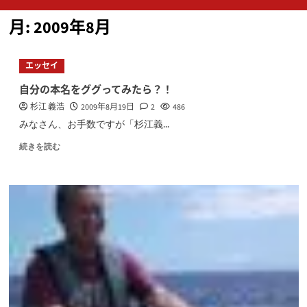
ン
月:
2009年8月
メ
ニ
ュ
エッセイ
ー
自分の本名をググってみたら？！
杉江 義浩
2009年8月19日
2
486
みなさん、お手数ですが「杉江義...
続きを読む