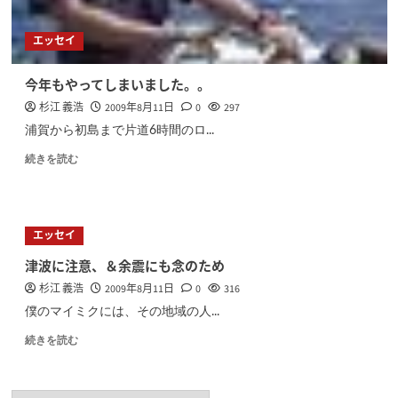
エッセイ
今年もやってしまいました。。
杉江 義浩
2009年8月11日
0
297
浦賀から初島まで片道6時間のロ...
続きを読む
エッセイ
津波に注意、＆余震にも念のため
杉江 義浩
2009年8月11日
0
316
僕のマイミクには、その地域の人...
続きを読む