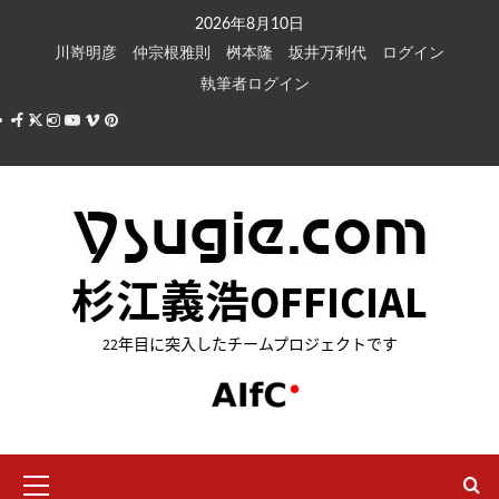
内
2026年8月10日
容
川嵜明彦
仲宗根雅則
桝本隆
坂井万利代
ログイン
を
執筆者ログイン
ス
Facebook
X
Instagram
Youtube
Vimeo
Pinterest
キ
ッ
プ
杉江義浩OFFICIAL
22年目に突入したチームプロジェクトです
メ
イ