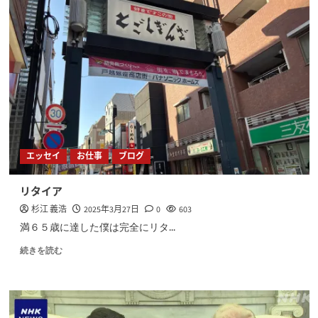
エッセイ
お仕事
ブログ
リタイア
杉江 義浩
2025年3月27日
0
603
満６５歳に達した僕は完全にリタ...
続きを読む