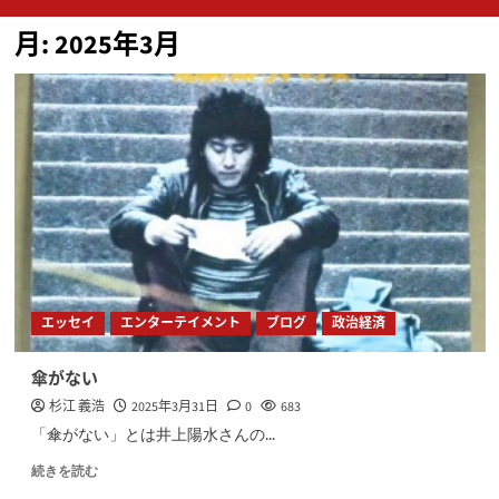
ン
月:
2025年3月
メ
ニ
ュ
ー
エッセイ
エンターテイメント
ブログ
政治経済
傘がない
杉江 義浩
2025年3月31日
0
683
「傘がない」とは井上陽水さんの...
続きを読む