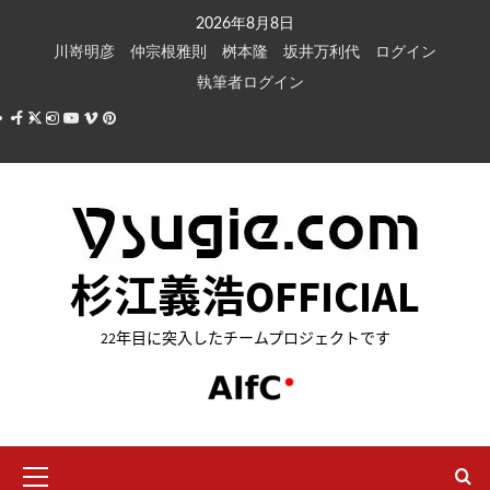
内
2026年8月8日
容
川嵜明彦
仲宗根雅則
桝本隆
坂井万利代
ログイン
を
執筆者ログイン
ス
Facebook
X
Instagram
Youtube
Vimeo
Pinterest
キ
ッ
プ
杉江義浩OFFICIAL
22年目に突入したチームプロジェクトです
メ
イ