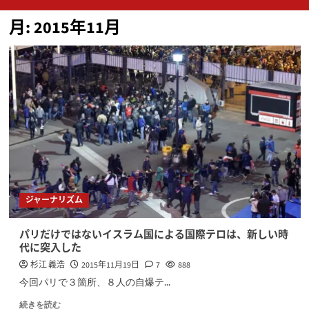
ン
月:
2015年11月
メ
ニ
ュ
ー
ジャーナリズム
パリだけではないイスラム国による国際テロは、新しい時
代に突入した
杉江 義浩
2015年11月19日
7
888
今回パリで３箇所、８人の自爆テ...
続きを読む