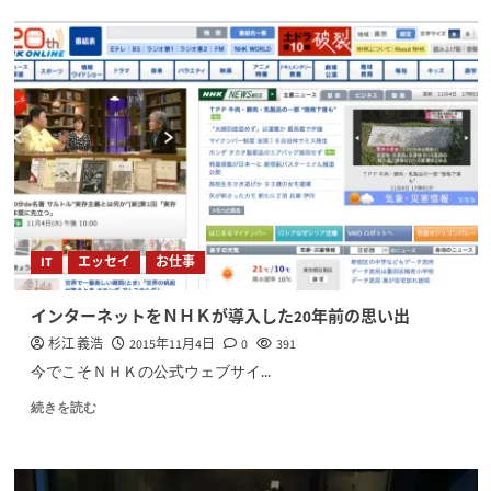
IT
エッセイ
お仕事
インターネットをＮＨＫが導入した20年前の思い出
杉江 義浩
2015年11月4日
0
391
今でこそＮＨＫの公式ウェブサイ...
続きを読む