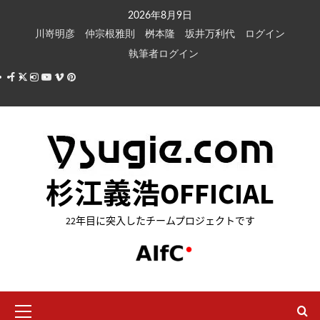
内
2026年8月9日
容
川嵜明彦
仲宗根雅則
桝本隆
坂井万利代
ログイン
を
執筆者ログイン
ス
Facebook
X
Instagram
Youtube
Vimeo
Pinterest
キ
ッ
プ
杉江義浩OFFICIAL
22年目に突入したチームプロジェクトです
メ
イ