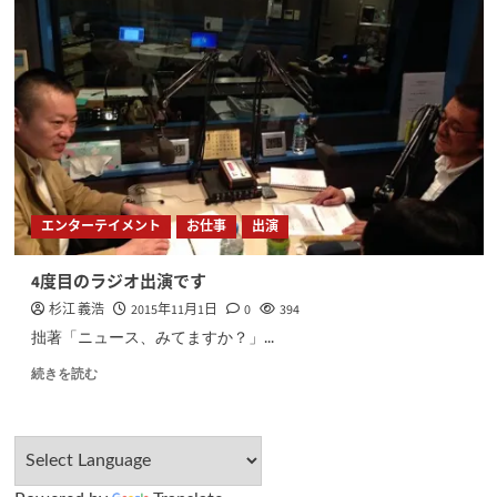
エンターテイメント
お仕事
出演
4度目のラジオ出演です
杉江 義浩
2015年11月1日
0
394
拙著「ニュース、みてますか？」...
続きを読む