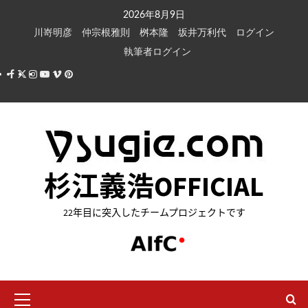
内
2026年8月9日
容
川嵜明彦
仲宗根雅則
桝本隆
坂井万利代
ログイン
を
執筆者ログイン
ス
Facebook
X
Instagram
Youtube
Vimeo
Pinterest
キ
ッ
プ
杉江義浩OFFICIAL
22年目に突入したチームプロジェクトです
メ
イ