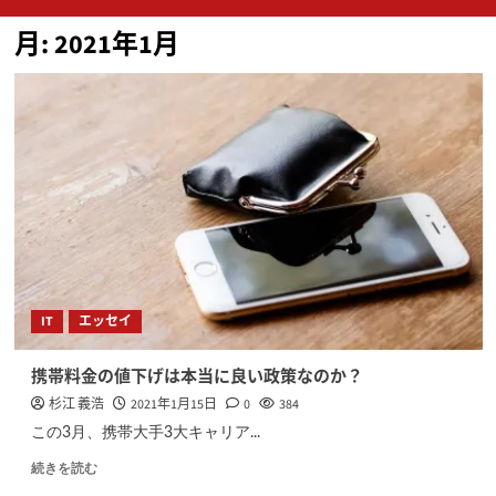
ン
月:
2021年1月
メ
ニ
ュ
ー
IT
エッセイ
携帯料金の値下げは本当に良い政策なのか？
杉江 義浩
2021年1月15日
0
384
この3月、携帯大手3大キャリア...
続きを読む