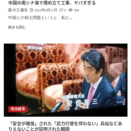
中国の南シナ海で埋め立て工事、ヤバすぎる
杉江 義浩
2015年6月17日
0
768
中国との領土問題というと、私た...
続きを読む
政治経済
「安全が確保」された「武力行使を伴わない」兵站などあ
りえないことが証明された瞬間