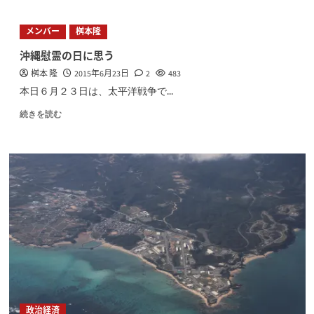
メンバー
桝本隆
沖縄慰霊の日に思う
桝本 隆
2015年6月23日
2
483
本日６月２３日は、太平洋戦争で...
続きを読む
政治経済