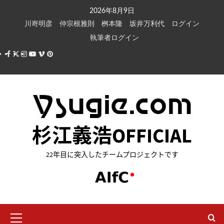
内
2026年8月9日
容
川嵜明彦
仲宗根雅則
桝本隆
坂井万利代
ログイン
を
執筆者ログイン
ス
Facebook
X
Instagram
Youtube
Vimeo
Pinterest
キ
ッ
プ
杉江義浩OFFICIAL
22年目に突入したチームプロジェクトです
メ
イ