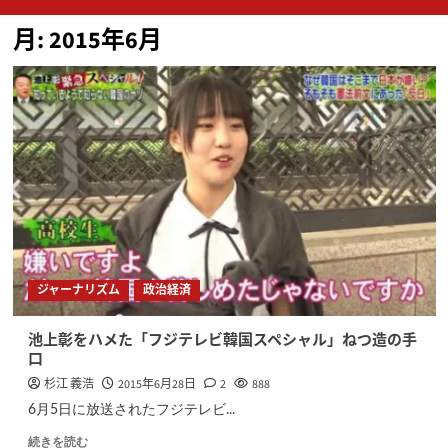
ン
月:
2015年6月
メ
ニ
ュ
ー
ジャーナリズム
政治経済
池上彰をハメた「フジテレビ韓国スペシャル」ねつ造の手
口
杉江 義浩
2015年6月28日
2
888
6月5日に放送されたフジテレビ...
続きを読む