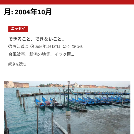
ン
月:
2004年10月
メ
ニ
ュ
エッセイ
ー
できること、できないこと。
杉江 義浩
2004年10月27日
0
348
台風被害、新潟の地震、イラク問...
続きを読む