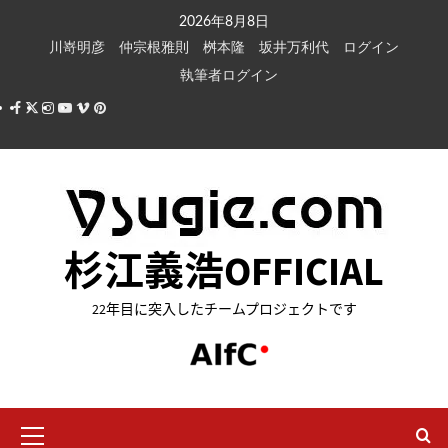
内
2026年8月8日
容
川嵜明彦
仲宗根雅則
桝本隆
坂井万利代
ログイン
を
執筆者ログイン
ス
Facebook
X
Instagram
Youtube
Vimeo
Pinterest
キ
ッ
プ
杉江義浩OFFICIAL
22年目に突入したチームプロジェクトです
メ
イ