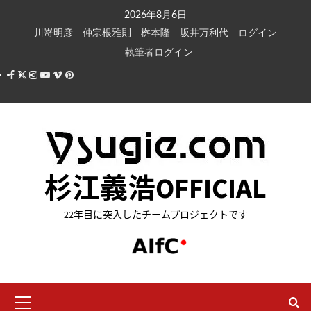
内
2026年8月6日
容
川嵜明彦
仲宗根雅則
桝本隆
坂井万利代
ログイン
を
執筆者ログイン
ス
Facebook
X
Instagram
Youtube
Vimeo
Pinterest
キ
ッ
プ
杉江義浩OFFICIAL
22年目に突入したチームプロジェクトです
メ
イ