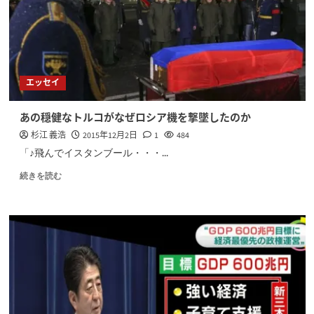
エッセイ
あの穏健なトルコがなぜロシア機を撃墜したのか
杉江 義浩
2015年12月2日
1
484
「♪飛んでイスタンブール・・・...
続きを読む