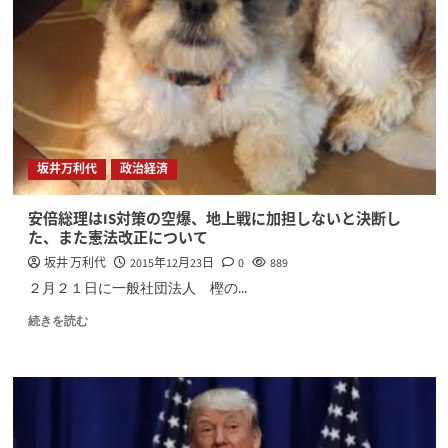
坂井万利代
政治経済
安倍総理はIS対策の空爆、地上戦に加担しないと決断し
た、また憲法改正について
坂井 万利代
2015年12月23日
0
889
２月２１日に一般社団法人 樫の...
続きを読む