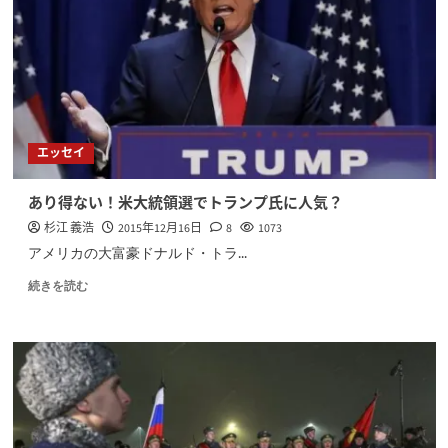
エッセイ
あり得ない！米大統領選でトランプ氏に人気？
杉江 義浩
2015年12月16日
8
1073
アメリカの大富豪ドナルド・トラ...
続きを読む