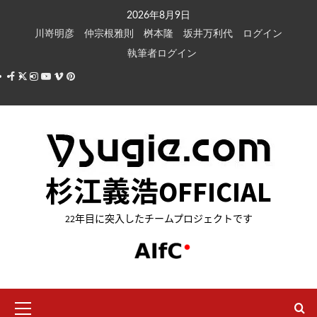
内
2026年8月9日
容
川嵜明彦
仲宗根雅則
桝本隆
坂井万利代
ログイン
を
執筆者ログイン
ス
Facebook
X
Instagram
Youtube
Vimeo
Pinterest
キ
ッ
プ
杉江義浩OFFICIAL
22年目に突入したチームプロジェクトです
メ
イ