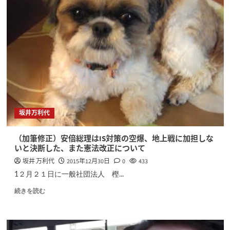
坂井万利代
（加筆修正）安倍総理はIS対策の空爆、地上戦に加担しな
いと決断した、また憲法改正について
坂井 万利代
2015年12月30日
0
433
1２月２１日に一般社団法人 樫...
続きを読む