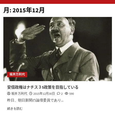
ン
月:
2015年12月
メ
ニ
ュ
ー
坂井万利代
安倍政権はナチス３S政策を目指している
坂井 万利代
2015年12月30日
2
590
昨日、朝日新聞の論壇委員であり...
続きを読む