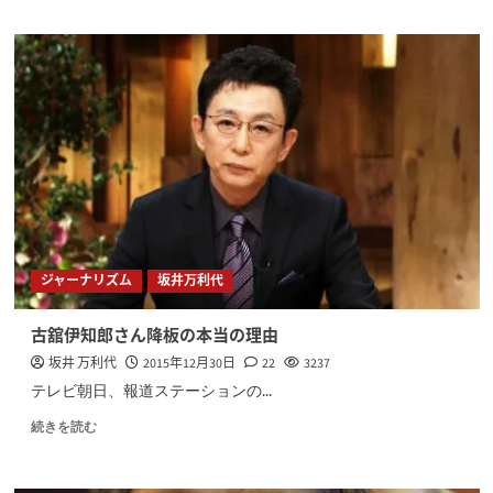
ジャーナリズム
坂井万利代
古舘伊知郎さん降板の本当の理由
坂井 万利代
2015年12月30日
22
3237
テレビ朝日、報道ステーションの...
続きを読む