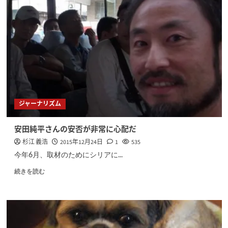
ジャーナリズム
安田純平さんの安否が非常に心配だ
杉江 義浩
2015年12月24日
1
535
今年6月、取材のためにシリアに...
続きを読む