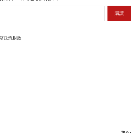
購読
済政策
,
財政
次へ: