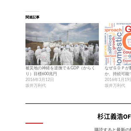
関連記事
被災地の神経を逆撫で＆GDP（からく
なぜＧＤＰが
り）目標600兆円
か、持続可能
2016年3月12日
2016年1月19
坂井万利代
坂井万利代
杉江義浩OF
購読すると最新の