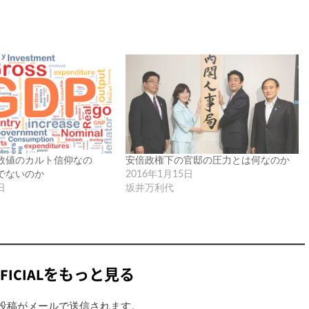
数値のカルト信仰なの
安倍政権下の官邸の圧力とは何なのか
でないのか
2016年1月15日
日
坂井万利代
FICIALをもっと見る
投稿がメールで送信されます。