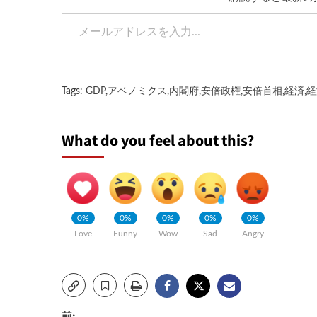
メールアドレスを入力...
Tags:
GDP
,
アベノミクス
,
内閣府
,
安倍政権
,
安倍首相
,
経済
,
経
What do you feel about this?
0%
0%
0%
0%
0%
Love
Funny
Wow
Sad
Angry
前: