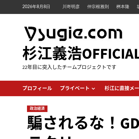
内
2026年8月8日
川嵜明彦
仲宗根雅則
桝本隆
容
を
ス
キ
ッ
杉江義浩OFFICIA
プ
22年目に突入したチームプロジェクトです
プロフィール
プライベート
杉江に直接メ
政治経済
騙されるな！GD