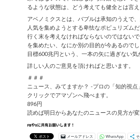
るような状態は、どう考えても健全とは言え
アベノミクスとは、バブルは承知のうえで、
人気を集めようとする卑怯なポピュリズムだ
行く末を考えなければならないのではないで
を集めたい、なにか別の目的が今あるのでし
目標600兆円という、一本の矢に過ぎない気
詳しい人のご意見を頂ければと思います。
＃＃＃
ニュース、みてますか？ -プロの「知的視点」が
クリックでアマゾンへ飛べます。
896円
読めば明日からあなたのニュースの見方が変
FBやXに共有お願いします！
メールアドレス
WhatsApp
そ