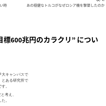
い時
あの穏健なトルコがなぜロシア機を撃墜したのか
目標600兆円のカラクリ
” につい
甲大キャンパスで
、とある研究所で
です。
だと考え、
した。