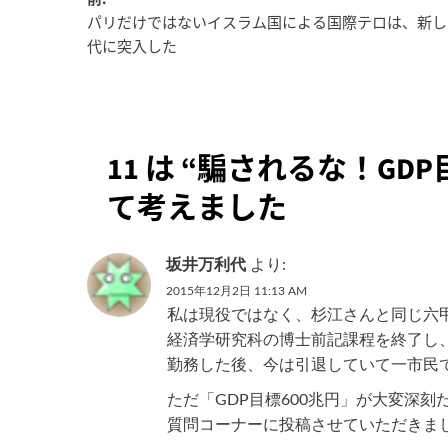
投
パリだけではないイスラム国による国際テロは、新し
稿
代に突入した
ナ
ビ
ゲ
11 は “
騙されるな！GDP
ー
て考えました
シ
坂井万利代
より:
ョ
2015年12月2日 11:13 AM
ン
私は現役ではなく、杉江さんと同じ六
経済学研究科の博士前記課程を終了し
勤務した後、今は引退していて一市民
ただ「GDP目標600兆円」が大変深刻
質問コーナーに投稿させていただきま