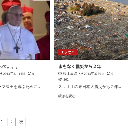
エッセイ
って。。。
まもなく震災から２年
2013年3月14日
0
杉江 義浩
2013年3月9日
0
362
マ法王を選ぶために...
３．１１の東日本大震災から２年...
続きを読む
投
2
次
1