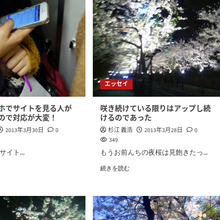
エッセイ
ホでサイトを見る人が
咲き続けている限りはアップし続
ので対応が大変！
けるのであった
2013年3月30日
0
杉江 義浩
2013年3月28日
0
349
イト...
もうお前んちの夜桜は見飽きたっ...
続きを読む