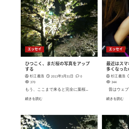
エッセイ
エッセイ
ひつこく、まだ桜の写真をアップ
最近はスマ
する
多くなった
杉江 義浩
2013年3月31日
0
杉江 義浩
370
344
もう、ここまで来ると完全に葉桜...
昔はウェブサ
続きを読む
続きを読む