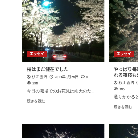
エッセイ
エッセイ
桜はまだ健在でした
やっぱり毎
れる夜桜も
杉江 義浩
2013年3月28日
0
杉江 義浩
298
385
今日の職場でのお花見は雨天のた...
通りかかると
続きを読む
続きを読む