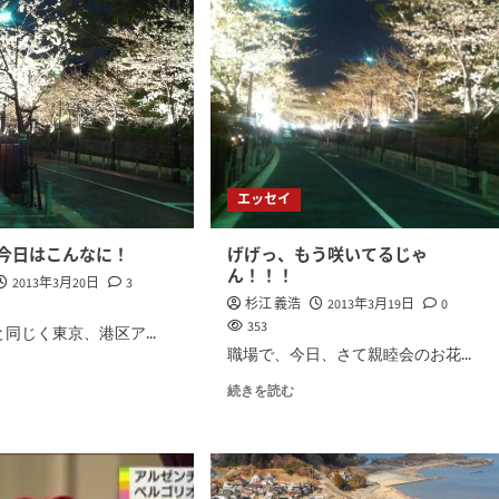
エッセイ
今日はこんなに！
げげっ、もう咲いてるじゃ
ん！！！
2013年3月20日
3
杉江 義浩
2013年3月19日
0
353
同じく東京、港区ア...
職場で、今日、さて親睦会のお花...
続きを読む