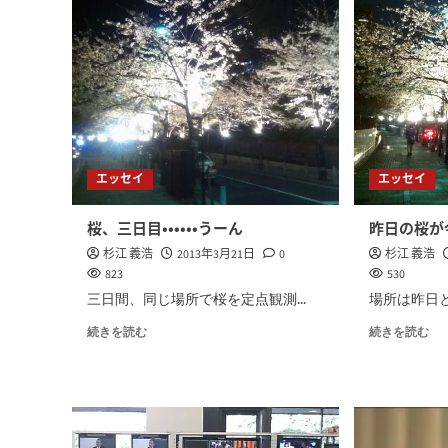
エッセイ
エッセイ
桜、三日目・・・・・・うーん
昨日の桜が
杉江 義浩
2013年3月21日
0
杉江 義浩
823
530
三日間、同じ場所で桜を定点観測...
場所は昨日と
続きを読む
続きを読む