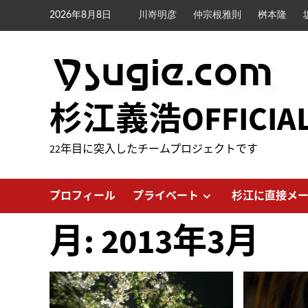
内
2026年8月8日
川嵜明彦
仲宗根雅則
桝本隆
容
を
ス
キ
ッ
杉江義浩OFFICIA
プ
22年目に突入したチームプロジェクトです
プロフィール
プライベート
杉江に直接メ
月:
2013年3月