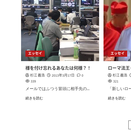
エッセイ
エッセイ
様を付け忘れるあなたは何様？！
ローマ法王
杉江 義浩
2013年3月17日
0
杉江 義浩
339
321
メールではふつう冒頭に相手先の...
「新しいロー
続きを読む
続きを読む