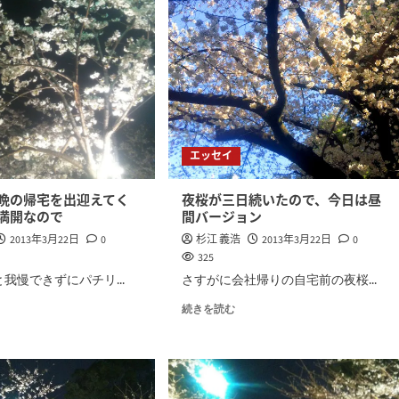
エッセイ
晩の帰宅を出迎えてく
夜桜が三日続いたので、今日は昼
満開なので
間バージョン
2013年3月22日
0
杉江 義浩
2013年3月22日
0
325
我慢できずにパチリ...
さすがに会社帰りの自宅前の夜桜...
続きを読む