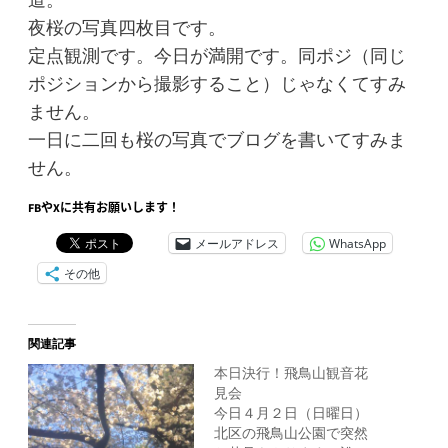
道。
夜桜の写真四枚目です。
定点観測です。今日が満開です。同ポジ（同じ
ポジションから撮影すること）じゃなくてすみ
ません。
一日に二回も桜の写真でブログを書いてすみま
せん。
FBやXに共有お願いします！
メールアドレス
WhatsApp
その他
関連記事
本日決行！飛鳥山観音花
見会
今日４月２日（日曜日）
北区の飛鳥山公園で突然