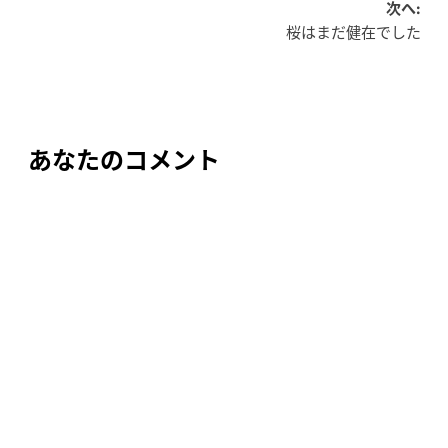
稿
次へ:
桜はまだ健在でした
ナ
ビ
ゲ
ー
あなたのコメント
シ
ョ
ン