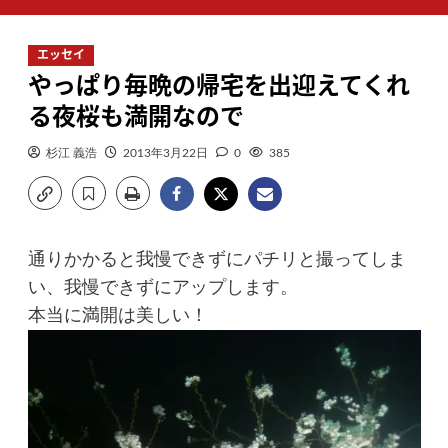
ン
メ
エッセイ
ニ
やっぱり毎晩の帰宅を出迎えてくれ
ュ
ー
る夜桜も満開なので
杉江 義浩
2013年3月22日
0
385
通りかかると我慢できずにパチリと撮ってしま
い、我慢できずにアップします。
本当に満開は美しい！