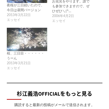
お花見をやります。誰で
夜桜が三日続いたので、
も参加できますので、ぜ
今日は昼間バージョン
ひぜひ＼(^…
2013年3月22日
2006年4月2日
エッセイ
エッセイ
桜、三日目・・・・・・
うーん
2013年3月21日
エッセイ
杉江義浩OFFICIALをもっと見る
購読すると最新の投稿がメールで送信されます。