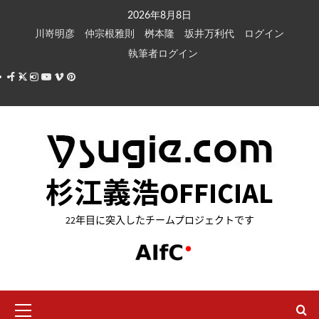
内
2026年8月8日
容
川嵜明彦
仲宗根雅則
桝本隆
坂井万利代
ログイン
を
執筆者ログイン
ス
Facebook
X
Instagram
Youtube
Vimeo
Pinterest
キ
ッ
プ
杉江義浩OFFICIAL
22年目に突入したチームプロジェクトです
メ
イ