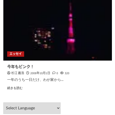
エッセイ
今年もピンク！
杉江 義浩
2008年10月1日
0
320
一年のうち一日だけ、わが家から...
続きを読む