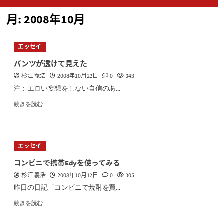
ン
月:
2008年10月
メ
ニ
ュ
エッセイ
ー
パンツが透けて見えた
杉江 義浩
2008年10月22日
0
343
注：エロい妄想をしない自信のあ...
続きを読む
エッセイ
コンビニで携帯Edyを使ってみる
杉江 義浩
2008年10月12日
0
305
昨日の日記「コンビニで焼酎を買...
続きを読む