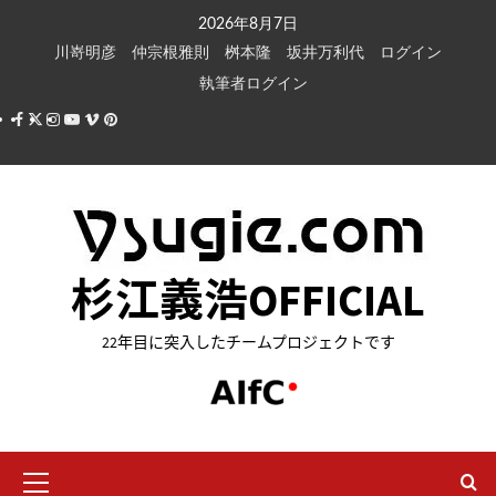
内
2026年8月7日
容
川嵜明彦
仲宗根雅則
桝本隆
坂井万利代
ログイン
を
執筆者ログイン
ス
Facebook
X
Instagram
Youtube
Vimeo
Pinterest
キ
ッ
プ
杉江義浩OFFICIAL
22年目に突入したチームプロジェクトです
メ
イ