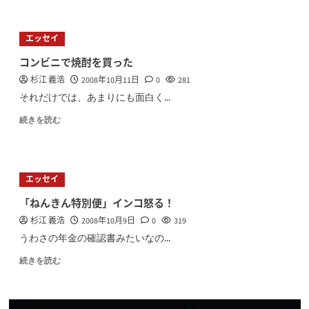
エッセイ
コンビニで焼酎を買った
杉江 義浩
2008年10月11日
0
281
それだけでは、あまりにも面白く...
続きを読む
エッセイ
「ねんきん特別便」インコ怒る！
杉江 義浩
2008年10月9日
0
319
うわさの年金の確認書みたいなの...
続きを読む