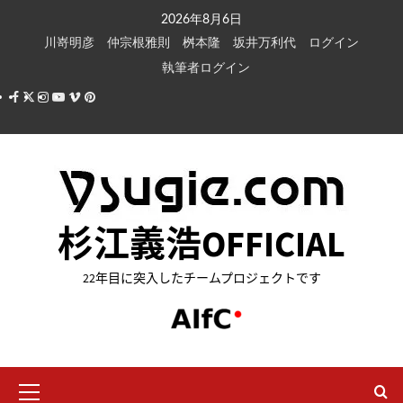
内
2026年8月6日
容
川嵜明彦
仲宗根雅則
桝本隆
坂井万利代
ログイン
を
執筆者ログイン
ス
Facebook
X
Instagram
Youtube
Vimeo
Pinterest
キ
ッ
プ
杉江義浩OFFICIAL
22年目に突入したチームプロジェクトです
メ
イ