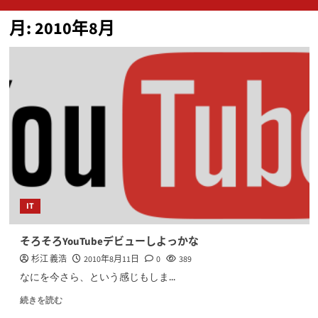
ン
月:
2010年8月
メ
ニ
ュ
ー
IT
そろそろYouTubeデビューしよっかな
杉江 義浩
2010年8月11日
0
389
なにを今さら、という感じもしま...
続きを読む