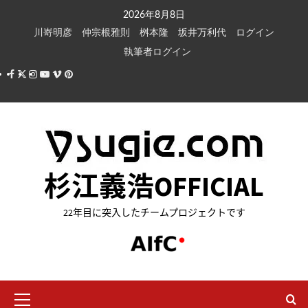
内
2026年8月8日
容
川嵜明彦
仲宗根雅則
桝本隆
坂井万利代
ログイン
を
執筆者ログイン
ス
Facebook
X
Instagram
Youtube
Vimeo
Pinterest
キ
ッ
プ
杉江義浩OFFICIAL
22年目に突入したチームプロジェクトです
メ
イ