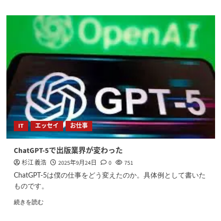
IT
エッセイ
お仕事
ChatGPT-5で出版業界が変わった
杉江 義浩
2025年9月24日
0
751
ChatGPT-5は僕の仕事をどう変えたのか。具体例として書いた
ものです。
続きを読む