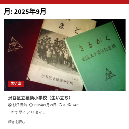
ン
月:
2025年9月
メ
ニ
ュ
ー
思い出
渋谷区立猿楽小学校（生い立ち）
杉江 義浩
2025年9月29日
0
747
さて早々とリタイ...
続きを読む