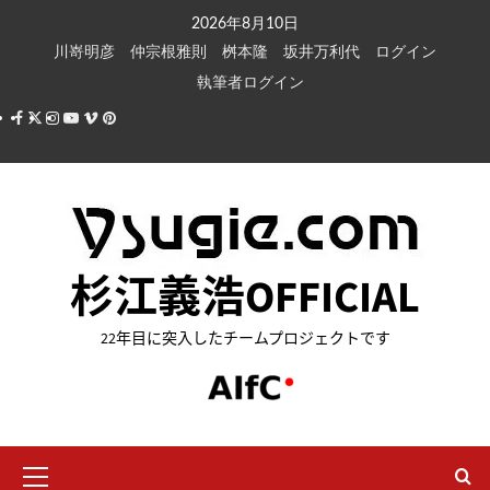
内
2026年8月10日
容
川嵜明彦
仲宗根雅則
桝本隆
坂井万利代
ログイン
を
執筆者ログイン
ス
Facebook
X
Instagram
Youtube
Vimeo
Pinterest
キ
ッ
プ
杉江義浩OFFICIAL
22年目に突入したチームプロジェクトです
メ
イ