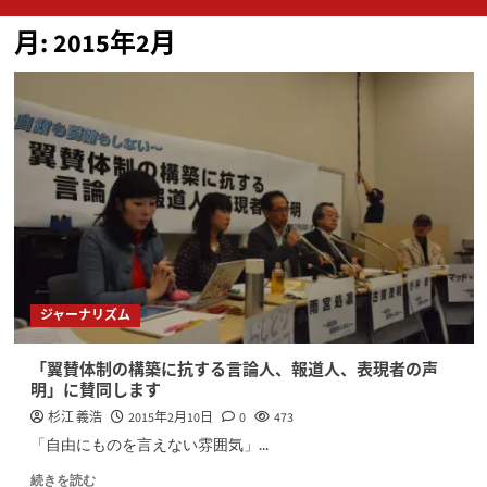
ン
月:
2015年2月
メ
ニ
ュ
ー
ジャーナリズム
「翼賛体制の構築に抗する言論人、報道人、表現者の声
明」に賛同します
杉江 義浩
2015年2月10日
0
473
「自由にものを言えない雰囲気」...
続きを読む