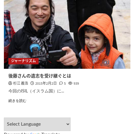
ジャーナリズム
後藤さんの遺志を受け継ぐとは
杉江 義浩
2015年2月2日
5
939
今回のISIL（イスラム国）に...
続きを読む