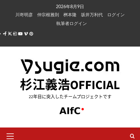
内
2026年8月9日
容
川嵜明彦
仲宗根雅則
桝本隆
坂井万利代
ログイン
を
執筆者ログイン
ス
Facebook
X
Instagram
Youtube
Vimeo
Pinterest
キ
ッ
プ
杉江義浩OFFICIAL
22年目に突入したチームプロジェクトです
メ
イ