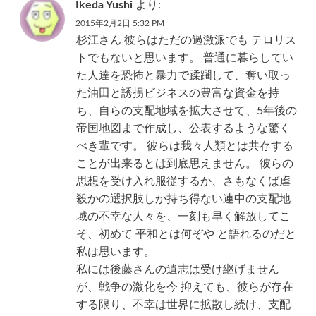
Ikeda Yushi
より:
2015年2月2日 5:32 PM
杉江さん 彼らはただの過激派でも テロリス
トでもないと思います。 普通に暮らしてい
た人達を恐怖と暴力で蹂躙して、奪い取っ
た油田と誘拐ビジネスの豊富な資金を持
ち、自らの支配地域を拡大させて、5年後の
帝国地図まで作成し、公表するような驚く
べき輩です。 彼らは我々人類とは共存する
ことが出来るとは到底思えません。 彼らの
思想を受け入れ服従するか、さもなくば虐
殺かの選択肢しか持ち得ない連中の支配地
域の不幸な人々を、一刻も早く解放してこ
そ、初めて 平和とは何ぞや と語れるのだと
私は思います。
私には後藤さんの遺志は受け継げません
が、戦争の激化を今 抑えても、彼らが存在
する限り、不幸は世界に拡散し続け、支配