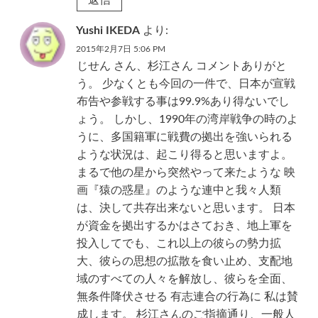
Yushi IKEDA
より:
2015年2月7日 5:06 PM
じせん さん、杉江さん コメントありがと
う。 少なくとも今回の一件で、日本が宣戦
布告や参戦する事は99.9%あり得ないでし
ょう。 しかし、1990年の湾岸戦争の時のよ
うに、多国籍軍に戦費の拠出を強いられる
ような状況は、起こり得ると思いますよ。
まるで他の星から突然やって来たような 映
画『猿の惑星』のような連中と我々人類
は、決して共存出来ないと思います。 日本
が資金を拠出するかはさておき、地上軍を
投入してでも、これ以上の彼らの勢力拡
大、彼らの思想の拡散を食い止め、支配地
域のすべての人々を解放し、彼らを全面、
無条件降伏させる 有志連合の行為に 私は賛
成します。 杉江さんのご指摘通り、一般人