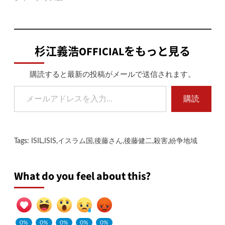
杉江義浩OFFICIALをもっと見る
購読すると最新の投稿がメールで送信されます。
メールアドレスを入力...
購読
Tags:
ISIL
,
ISIS
,
イスラム国
,
後藤さん
,
後藤健二
,
殺害
,
紛争地域
What do you feel about this?
0%
0%
0%
0%
0%