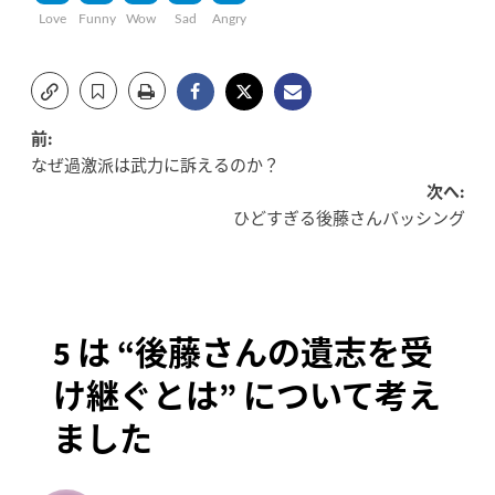
Love
Funny
Wow
Sad
Angry
投
前:
なぜ過激派は武力に訴えるのか？
稿
次へ:
ひどすぎる後藤さんバッシング
ナ
ビ
ゲ
5 は “
後藤さんの遺志を受
ー
け継ぐとは
” について考え
シ
ました
ョ
ン