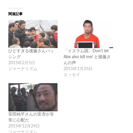
関連記事
ひどすぎる後藤さんバッ
「イスラム国」Don’t let
シング
Abe also kill me! と後藤さ
2015年2月5日
んの声
ジャーナリズム
2015年1月25日
エッセイ
安田純平さんの安否が非
常に心配だ
2015年12月24日
ジャーナリズム