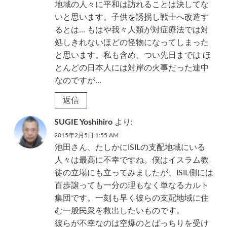
地域の人々に平和は訪れることは決してな
いと思います。子供を誘拐し戦士へ改造す
るとは… もはや我々人類が対症療法では対
処しきれないほどの怪物になってしまった
と思います。私も含め、つい先日までは ほ
とんどの日本人には対岸の火事だった連中
なのですが…
返信
SUGIE Yoshihiro
より:
2015年2月5日 1:55 AM
池田さん、たしかにISILの支配地域にいる
人々は最高に不幸ですね。僕はイスラム教
徒の立場にも立ってみましたが、ISIL側には
百歩譲っても一分の理もなく単なるカルト
集団です。一刻も早く彼らの支配地域に住
む一般民衆を救出したいものです。
彼らが不幸なのは空爆のとばっちりを受け