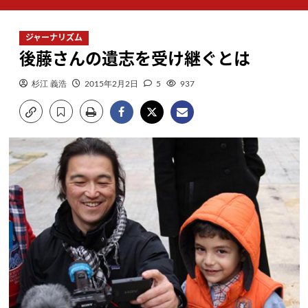
ン
メ
ジャーナリズム
ニ
後藤さんの遺志を受け継ぐとは
ュ
ー
杉江 義浩
2015年2月2日
5
937