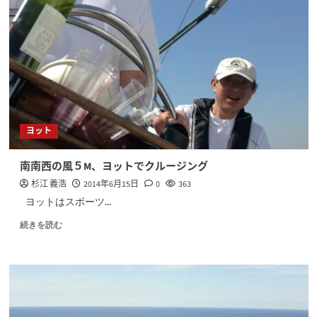
ヨット
南南西の風５M、ヨットでクルージング
杉江 義浩
2014年6月15日
0
363
ヨットはスポーツ...
続きを読む