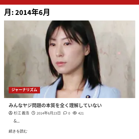
ン
月:
2014年6月
メ
ニ
ュ
ー
ジャーナリズム
みんなヤジ問題の本質を全く理解していない
杉江 義浩
2014年6月23日
0
421
&...
続きを読む