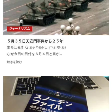
ジャーナリズム
５月３５日天安門事件から２５年
杉江 義浩
2014年6月4日
2
514
なぜ今日の日付を６月４日と書か...
続きを読む