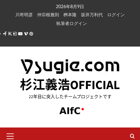
内
2026年8月9日
容
川嵜明彦
仲宗根雅則
桝本隆
坂井万利代
ログイン
を
執筆者ログイン
ス
Facebook
X
Instagram
Youtube
Vimeo
Pinterest
キ
ッ
プ
杉江義浩OFFICIAL
22年目に突入したチームプロジェクトです
メ
イ