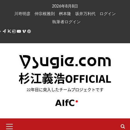
内
2026年8月8日
容
川嵜明彦
仲宗根雅則
桝本隆
坂井万利代
ログイン
を
執筆者ログイン
ス
Facebook
X
Instagram
Youtube
Vimeo
Pinterest
キ
ッ
プ
杉江義浩OFFICIAL
22年目に突入したチームプロジェクトです
メ
イ