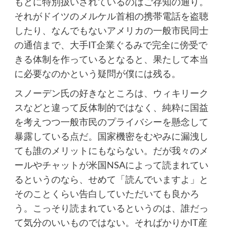
もとに特別扱いされているのはご存知の通り。
それがドイツのメルケル首相の携帯電話を盗聴
したり、なんでもないアメリカの一般市民同士
の通信まで、大手IT企業ぐるみで完全に傍受で
きる体制を作っているとなると、果たして本当
に必要なのかという疑問が僕には残る。
スノーデン氏の好きなところは、ウィキリーク
スなどと違って反体制的ではなく、純粋に国益
を考えつつ一般市民のプライバシーを懸念して
暴露している点だ。国家機密をむやみに漏洩し
ても誰のメリットにもならない。だが我々のメ
ールやチャットが米国NSAによって読まれてい
るというのなら、せめて「読んでいますよ」と
そのことくらい告白していただいても良かろ
う。こっそり読まれているというのは、誰だっ
て気分のいいものではない。そればかりかIT産