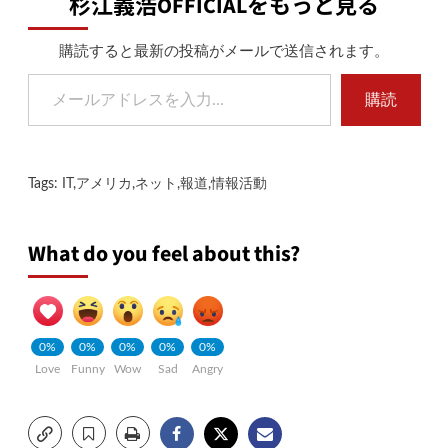
杉江義浩OFFICIALをもっと見る
購読すると最新の投稿がメールで送信されます。
メールアドレスを入力...
購読
Tags:
IT
,
アメリカ
,
ネット
,
報道
,
情報活動
What do you feel about this?
0%
0%
0%
0%
0%
Love
Funny
Wow
Sad
Angry