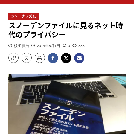
ン
メ
ジャーナリズム
ニ
スノーデンファイルに見るネット時
ュ
ー
代のプライバシー
杉江 義浩
2014年6月1日
0
338