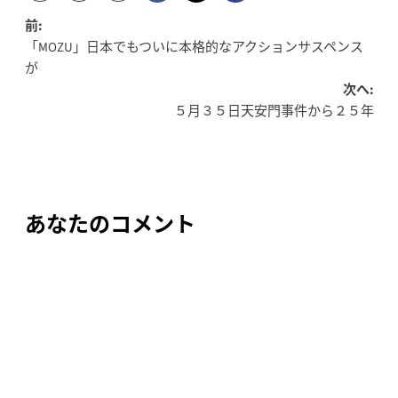
投
前:
「MOZU」日本でもついに本格的なアクションサスペンス
稿
が
次へ:
ナ
５月３５日天安門事件から２５年
ビ
ゲ
ー
あなたのコメント
シ
ョ
ン