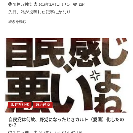
坂井 万利代
2016年2月7日
14
1294
先日、私が投稿した記事にかなり...
続きを読む
坂井万利代
政治経済
自民党は何故、野党になったときカルト（愛国）化したの
か？
坂井 万利代
2016年2月4日
6
855