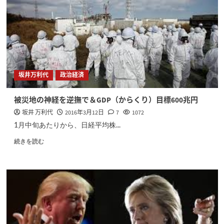
坂井万利代
政治経済
被災地の神経を逆撫で＆GDP（からくり）目標600兆円
坂井 万利代
2016年3月12日
7
1072
1月中旬あたりから、日経平均株...
続きを読む