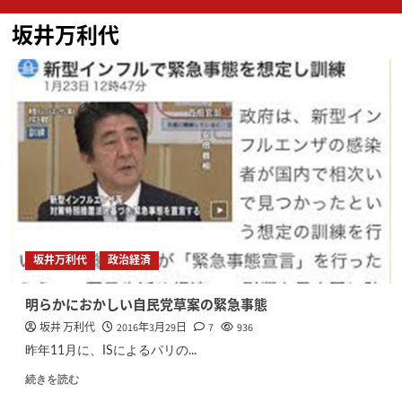
ン
坂井万利代
メ
ニ
ュ
ー
坂井万利代
政治経済
明らかにおかしい自民党草案の緊急事態
坂井 万利代
2016年3月29日
7
936
昨年11月に、ISによるパリの...
続きを読む