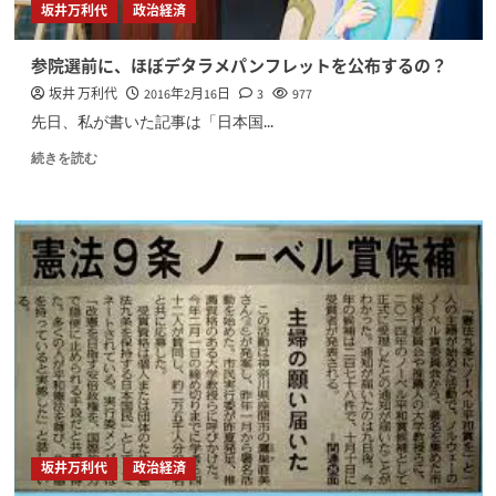
坂井万利代
政治経済
参院選前に、ほぼデタラメパンフレットを公布するの？
坂井 万利代
2016年2月16日
3
977
先日、私が書いた記事は「日本国...
続きを読む
坂井万利代
政治経済