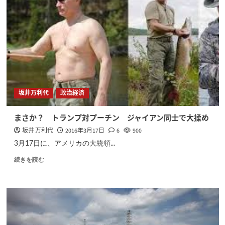
坂井万利代
政治経済
まさか？ トランプ対プーチン ジャイアン同士で大揉め
坂井 万利代
2016年3月17日
6
900
3月17日に、アメリカの大統領...
続きを読む