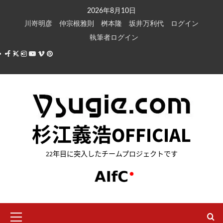
内
2026年8月10日
容
川嵜明彦
仲宗根雅則
桝本隆
坂井万利代
ログイン
を
執筆者ログイン
ス
Facebook
X
Instagram
Youtube
Vimeo
Pinterest
キ
ッ
プ
杉江義浩OFFICIAL
22年目に突入したチームプロジェクトです
メ
イ