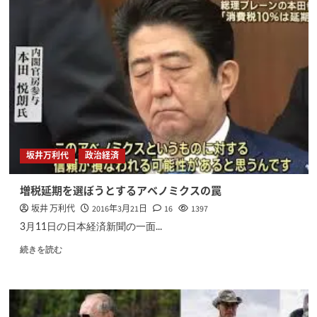
坂井万利代
政治経済
増税延期を選ぼうとするアベノミクスの罠
坂井 万利代
2016年3月21日
16
1397
3月11日の日本経済新聞の一面...
続きを読む