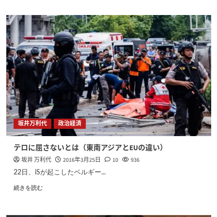
坂井万利代
政治経済
テロに屈さないとは（東南アジアとEUの違い）
坂井 万利代
2016年3月25日
10
936
22日、iSが起こしたベルギー...
続きを読む