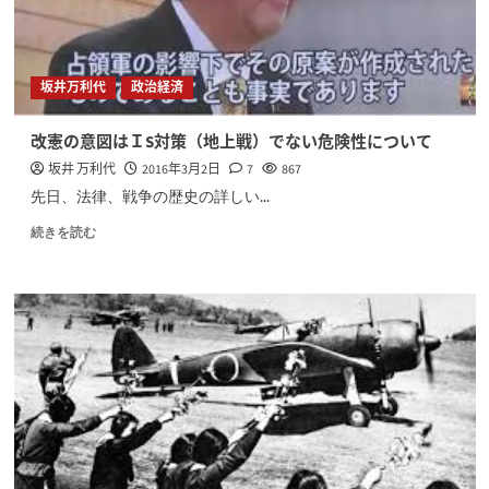
坂井万利代
政治経済
改憲の意図はＩS対策（地上戦）でない危険性について
坂井 万利代
2016年3月2日
7
867
先日、法律、戦争の歴史の詳しい...
続きを読む