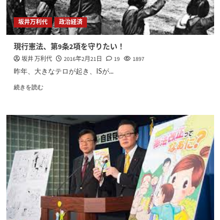
坂井万利代
政治経済
現行憲法、第9条2項を守りたい！
坂井 万利代
2016年2月21日
19
1897
昨年、大きなテロが起き、ISが...
続きを読む