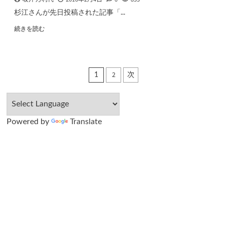
杉江さんが先日投稿された記事「...
続きを読む
投
2
次
1
稿
の
Powered by
Translate
ペ
ー
ジ
送
り