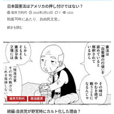
日本国憲法はアメリカの押し付けではない？
坂井 万利代
2016年2月13日
7
1033
戦後70年にあたり、自由民主党...
続きを読む
坂井万利代
政治経済
続編:自民党が野党時にカルト化した理由？