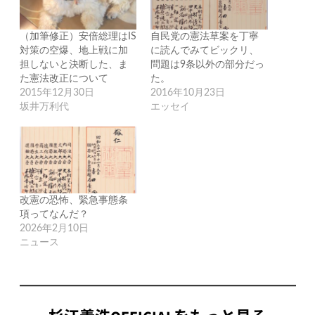
（加筆修正）安倍総理はIS
自民党の憲法草案を丁寧
対策の空爆、地上戦に加
に読んでみてビックリ、
担しないと決断した、ま
問題は9条以外の部分だっ
た憲法改正について
た。
2015年12月30日
2016年10月23日
坂井万利代
エッセイ
改憲の恐怖、緊急事態条
項ってなんだ？
2026年2月10日
ニュース