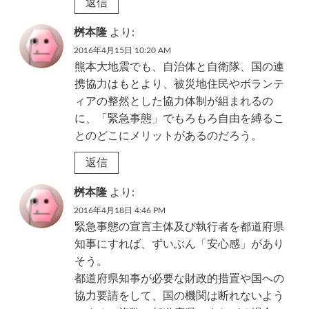
返信
桝本隆
より:
2016年4月15日 10:20 AM
熊本大地震でも、自治体と自衛隊、国の連
携協力はもとより、被災地住民やボランテ
ィアの整然とした協力体制が組まれるの
に、「緊急事態」でもろもろ自由を縛るこ
とのどこにメリットがあるのだろう。
返信
桝本隆
より:
2016年4月18日 4:46 PM
緊急事態の宣言主体及び執行者を都道府県
知事にすれば、ずいぶん「安心感」があり
そう。
都道府県知事が必要な財政的措置や国への
協力要請をして、国の機関は断れないよう