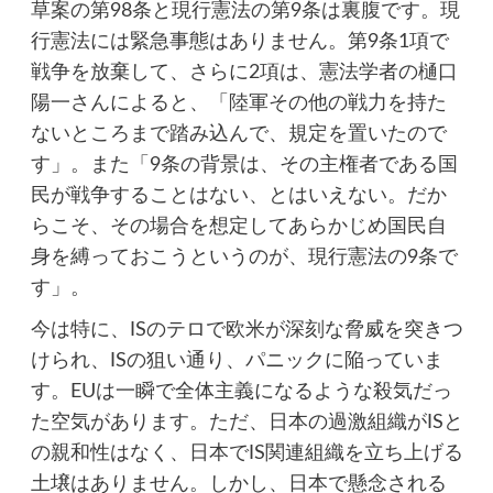
草案の第98条と現行憲法の第9条は裏腹です。現
行憲法には緊急事態はありません。第9条1項で
戦争を放棄して、さらに2項は、憲法学者の樋口
陽一さんによると、「陸軍その他の戦力を持た
ないところまで踏み込んで、規定を置いたので
す」。また「9条の背景は、その主権者である国
民が戦争することはない、とはいえない。だか
らこそ、その場合を想定してあらかじめ国民自
身を縛っておこうというのが、現行憲法の9条で
す」。
今は特に、ISのテロで欧米が深刻な脅威を突きつ
けられ、ISの狙い通り、パニックに陥っていま
す。EUは一瞬で全体主義になるような殺気だっ
た空気があります。ただ、日本の過激組織がISと
の親和性はなく、日本でIS関連組織を立ち上げる
土壌はありません。しかし、日本で懸念される