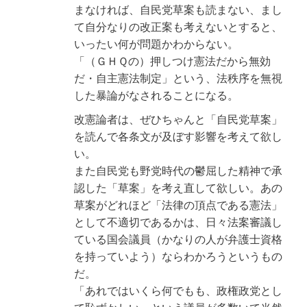
まなければ、自民党草案も読まない、まし
て自分なりの改正案も考えないとすると、
いったい何が問題かわからない。
「（ＧＨＱの）押しつけ憲法だから無効
だ・自主憲法制定」という、法秩序を無視
した暴論がなされることになる。
改憲論者は、ぜひちゃんと「自民党草案」
を読んで各条文が及ぼす影響を考えて欲し
い。
また自民党も野党時代の鬱屈した精神で承
認した「草案」を考え直して欲しい。あの
草案がどれほど「法律の頂点である憲法」
として不適切であるかは、日々法案審議し
ている国会議員（かなりの人が弁護士資格
を持っていよう）ならわかろうというもの
だ。
「あれではいくら何でもも、政権政党とし