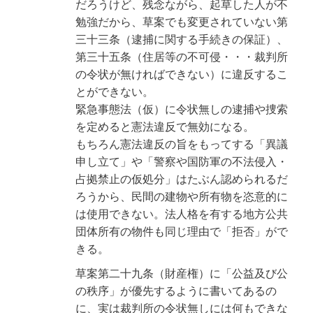
だろうけど、残念ながら、起草した人が不
勉強だから、草案でも変更されていない第
三十三条（逮捕に関する手続きの保証）、
第三十五条（住居等の不可侵・・・裁判所
の令状が無ければできない）に違反するこ
とができない。
緊急事態法（仮）に令状無しの逮捕や捜索
を定めると憲法違反で無効になる。
もちろん憲法違反の旨をもってする「異議
申し立て」や「警察や国防軍の不法侵入・
占拠禁止の仮処分」はたぶん認められるだ
ろうから、民間の建物や所有物を恣意的に
は使用できない。法人格を有する地方公共
団体所有の物件も同じ理由で「拒否」がで
きる。
草案第二十九条（財産権）に「公益及び公
の秩序」が優先するように書いてあるの
に、実は裁判所の令状無しには何もできな