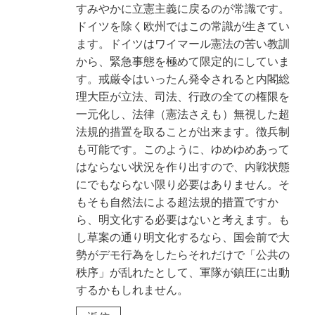
すみやかに立憲主義に戻るのが常識です。
ドイツを除く欧州ではこの常識が生きてい
ます。ドイツはワイマール憲法の苦い教訓
から、緊急事態を極めて限定的にしていま
す。戒厳令はいったん発令されると内閣総
理大臣が立法、司法、行政の全ての権限を
一元化し、法律（憲法さえも）無視した超
法規的措置を取ることが出来ます。徴兵制
も可能です。このように、ゆめゆめあって
はならない状況を作り出すので、内戦状態
にでもならない限り必要はありません。そ
もそも自然法による超法規的措置ですか
ら、明文化する必要はないと考えます。も
し草案の通り明文化するなら、国会前で大
勢がデモ行為をしたらそれだけで「公共の
秩序」が乱れたとして、軍隊が鎮圧に出動
するかもしれません。