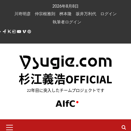
内
2026年8月8日
容
川嵜明彦
仲宗根雅則
桝本隆
坂井万利代
ログイン
を
執筆者ログイン
ス
Facebook
X
Instagram
Youtube
Vimeo
Pinterest
キ
ッ
プ
杉江義浩OFFICIAL
22年目に突入したチームプロジェクトです
メ
イ