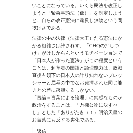
いことになっている。いくら民法を改正し
ようと「緊急事態法（仮）」を制定しよう
と、自らの改正憲法に違反し無効という間
抜けさである。
法律の中の法律（法律大王）たる憲法にか
かる粗雑さは許されず、「GHQの押しつ
け」がけしからんというモチベーションで
「日本人が作った憲法」がこの程度という
ことは、起草者の国語と論理能力は、敗戦
直後占領下の日本人の計り知れないプレッ
シャーと屈辱の中でなお発揮された同じ能
力との差に落胆するしかない。
「言論＝言葉による論理」に鈍感なものが
政治をすることは、「万機公論に決すべ
し」とした「ありがたき（！）明治天皇の
お言葉にも反する劣化である。
返信