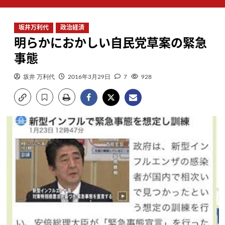
ン
メ
坂井万利代
政治経済
ニ
明らかにおかしい自民党草案の緊急
ュ
ー
事態
坂井 万利代
2016年3月29日
7
928