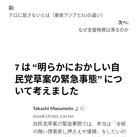
投
前:
テロに屈さないとは（東南アジアとEUの違い）
稿
次へ:
なぜ支援物資は滞るのか
ナ
ビ
ゲ
7 は “
明らかにおかしい自
ー
民党草案の緊急事態
” につ
シ
いて考えました
ョ
ン
Takashi Masumoto
より:
2016年3月30日 2:00 PM
自民党草案の緊急事態では、本当は「令状
の無い捜索差し押さえや逮捕」をしたいの