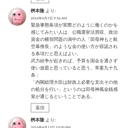
桝本隆
より:
2016年4月7日 9:56 AM
緊急事態条項が実際どのように働くのかを
感じてみたい人は、公職選挙法買収、政治
資金の横領問題の渦中の人「田母神もと航
空幕僚長」のような金の使い方が容認され
る条項だと思えばよい。
武力紛争が起きれば、予算を国会を通さず
使い放題と思っていると思う。草案九十九
条；
「内閣総理大臣は財政上必要な支出その他
の処分を行い」というのは田母神風金銭感
覚が通じるということである。
返信
桝本隆
より:
2016年4月13日 10:00 PM