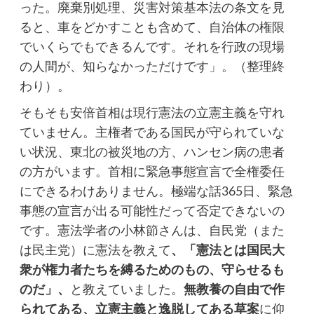
った。廃棄別処理、災害対策基本法の条文を見
ると、車をどかすことも含めて、自治体の権限
でいくらでもできるんです。それを行政の現場
の人間が、知らなかっただけです」。（整理終
わり）。
そもそも安倍首相は現行憲法の立憲主義を守れ
ていません。主権者である国民が守られていな
い状況、東北の被災地の方、ハンセン病の患者
の方がいます。首相に緊急事態宣言で全権委任
にできるわけありません。極端な話365日、緊急
事態の宣言が出る可能性だって否定できないの
です。憲法学者の小林節さんは、自民党（また
は民主党）に憲法を教えて
、「憲法とは国民大
衆が権力者たちを縛るためのもの、守らせるも
のだ」、
と教えていました。
無教養の自由で作
られてある、立憲主義と逸脱してある草案
に仰