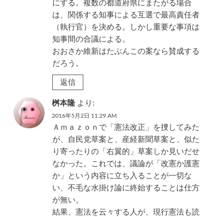
にする。複数の都道府県にまたがる場合
は、関係する知事による互選で最高責任者
（執行官）を決める。しかし重要な事項は
知事間の合議による。
おおさか維新はたぶんこの案なら賛成する
だろう。
返信
桝本隆
より:
2016年5月2日 11:29 AM
Ａｍａｚｏｎで「憲法改正」を捜してみた
が、自民党草案と、産経新聞草案と、似た
り寄ったりの「右翼的」草案しか見いだせ
なかった。これでは、議論が「改憲か護憲
か」という内容に立ち入ることが一切な
い、不毛な水掛け論に終始することは仕方
が無い。
結果、憲法を云々する人が、現行憲法も読