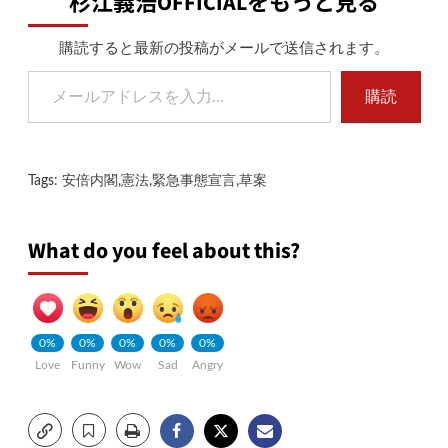
杉江義浩OFFICIALをもっと見る
購読すると最新の投稿がメールで送信されます。
メールアドレスを入力...
購読
Tags:
安倍内閣
,
憲法
,
緊急事態宣言
,
草案
What do you feel about this?
0%
0%
0%
0%
0%
Love
Funny
Wow
Sad
Angry