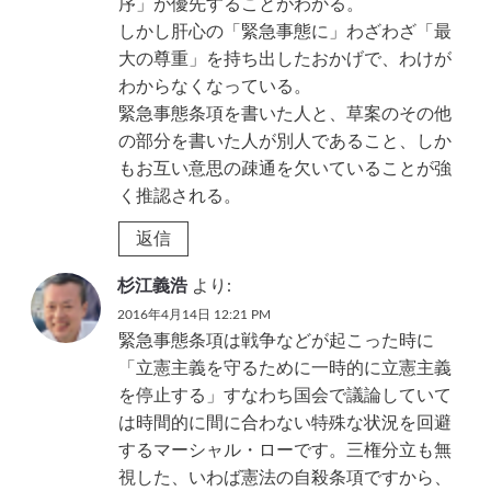
序」が優先することがわかる。
しかし肝心の「緊急事態に」わざわざ「最
大の尊重」を持ち出したおかげで、わけが
わからなくなっている。
緊急事態条項を書いた人と、草案のその他
の部分を書いた人が別人であること、しか
もお互い意思の疎通を欠いていることが強
く推認される。
返信
杉江義浩
より:
2016年4月14日 12:21 PM
緊急事態条項は戦争などが起こった時に
「立憲主義を守るために一時的に立憲主義
を停止する」すなわち国会で議論していて
は時間的に間に合わない特殊な状況を回避
するマーシャル・ローです。三権分立も無
視した、いわば憲法の自殺条項ですから、