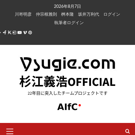
内
2026年8月7日
容
川嵜明彦
仲宗根雅則
桝本隆
坂井万利代
ログイン
を
執筆者ログイン
ス
Facebook
X
Instagram
Youtube
Vimeo
Pinterest
キ
ッ
プ
杉江義浩OFFICIAL
22年目に突入したチームプロジェクトです
メ
イ