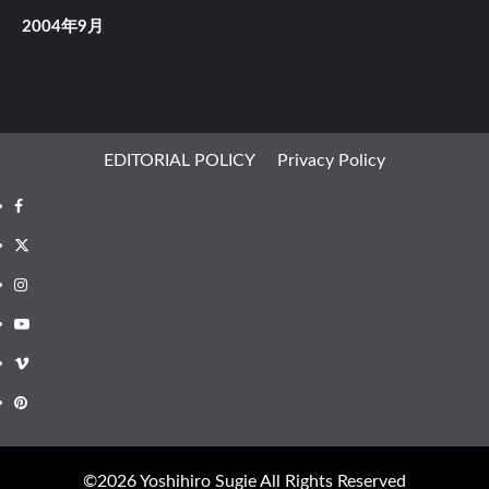
2004年9月
EDITORIAL POLICY
Privacy Policy
Facebook
X
Instagram
Youtube
Vimeo
Pinterest
©︎2026 Yoshihiro Sugie All Rights Reserved