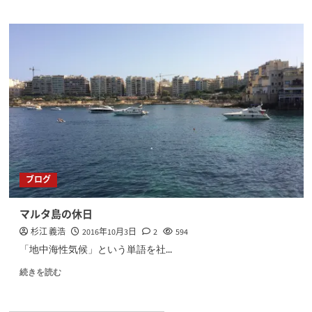
ブログ
マルタ島の休日
杉江 義浩
2016年10月3日
2
594
「地中海性気候」という単語を社...
続きを読む