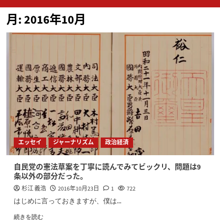
ン
月:
2016年10月
メ
ニ
ュ
ー
エッセイ
ジャーナリズム
政治経済
自民党の憲法草案を丁寧に読んでみてビックリ、問題は9
条以外の部分だった。
杉江 義浩
2016年10月23日
1
722
はじめに言っておきますが、僕は...
続きを読む