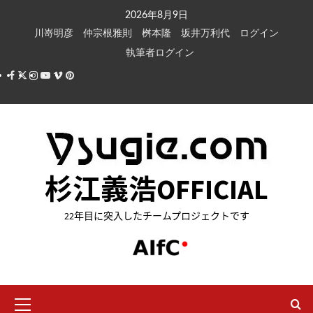
内
2026年8月9日
容
川嵜明彦
仲宗根雅則
桝本隆
坂井万利代
ログイン
を
執筆者ログイン
ス
Facebook
X
Instagram
Youtube
Vimeo
Pinterest
キ
ッ
プ
杉江義浩OFFICIAL
22年目に突入したチームプロジェクトです
メ
イ