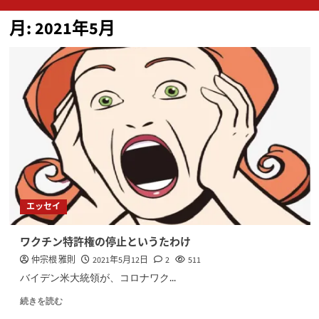
ン
月:
2021年5月
メ
ニ
ュ
ー
エッセイ
ワクチン特許権の停止というたわけ
仲宗根 雅則
2021年5月12日
2
511
バイデン米大統領が、コロナワク...
続きを読む