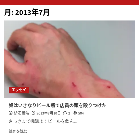
ン
月:
2013年7月
メ
ニ
ュ
ー
エッセイ
奴はいきなりビール瓶で店員の頭を殴りつけた
杉江 義浩
2013年7月10日
2
504
さっきまで機嫌よくビールを飲ん...
続きを読む