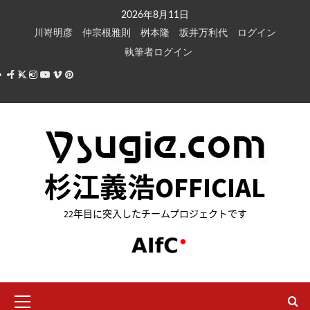
内
2026年8月11日
容
川嵜明彦
仲宗根雅則
桝本隆
坂井万利代
ログイン
を
執筆者ログイン
ス
Facebook
X
Instagram
Youtube
Vimeo
Pinterest
キ
ッ
プ
杉江義浩OFFICIAL
22年目に突入したチームプロジェクトです
メ
イ