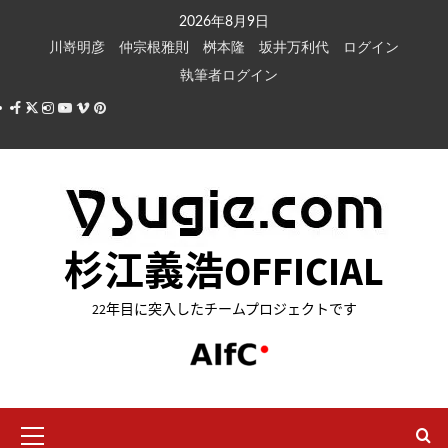
内
2026年8月9日
容
川嵜明彦
仲宗根雅則
桝本隆
坂井万利代
ログイン
を
執筆者ログイン
ス
Facebook
X
Instagram
Youtube
Vimeo
Pinterest
キ
ッ
プ
杉江義浩OFFICIAL
22年目に突入したチームプロジェクトです
メ
イ