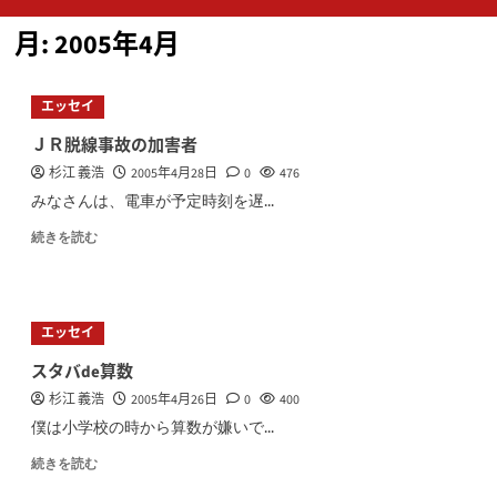
ン
月:
2005年4月
メ
ニ
ュ
エッセイ
ー
ＪＲ脱線事故の加害者
杉江 義浩
2005年4月28日
0
476
みなさんは、電車が予定時刻を遅...
続きを読む
エッセイ
スタバde算数
杉江 義浩
2005年4月26日
0
400
僕は小学校の時から算数が嫌いで...
続きを読む