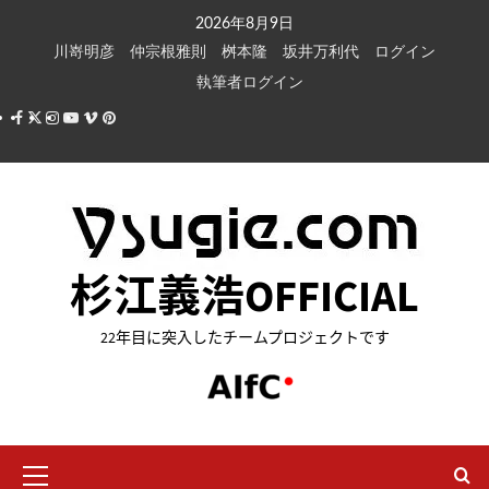
内
2026年8月9日
容
川嵜明彦
仲宗根雅則
桝本隆
坂井万利代
ログイン
を
執筆者ログイン
ス
Facebook
X
Instagram
Youtube
Vimeo
Pinterest
キ
ッ
プ
杉江義浩OFFICIAL
22年目に突入したチームプロジェクトです
メ
イ