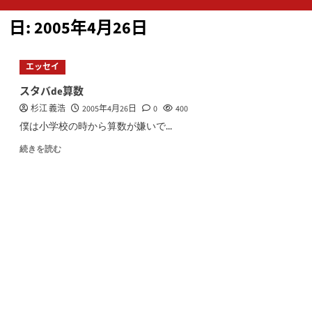
ン
日:
2005年4月26日
メ
ニ
ュ
エッセイ
ー
スタバde算数
杉江 義浩
2005年4月26日
0
400
僕は小学校の時から算数が嫌いで...
続きを読む