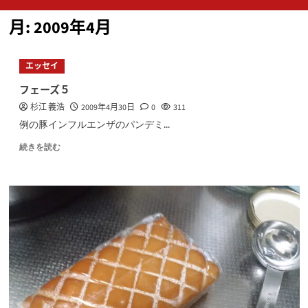
ン
月:
2009年4月
メ
ニ
ュ
エッセイ
ー
フェーズ５
杉江 義浩
2009年4月30日
0
311
例の豚インフルエンザのパンデミ...
続きを読む