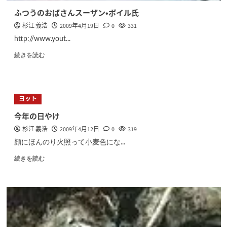
ふつうのおばさんスーザン・ボイル氏
杉江 義浩
2009年4月19日
0
331
http://www.yout...
続きを読む
ヨット
今年の日やけ
杉江 義浩
2009年4月12日
0
319
顔にほんのり火照って小麦色にな...
続きを読む