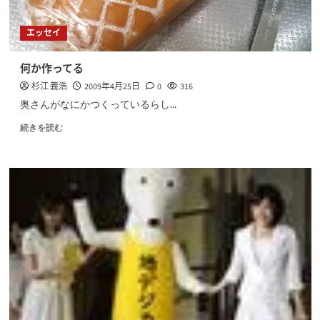
エッセイ
何か作ってる
杉江 義浩
2009年4月25日
0
316
奥さんがなにかつくっているらし...
続きを読む