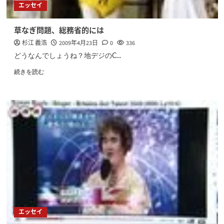
エッセイ
草なぎ問題、総務省的には
杉江 義浩
2009年4月23日
0
336
どうなんでしょうね？地デジのC...
続きを読む
エッセイ