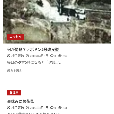
エッセイ
何が問題？テポドン2号改良型
杉江 義浩
2009年4月5日
0
332
毎日の夕方5時になると「夕焼け...
続きを読む
お仕事
昼休みにお花見
杉江 義浩
2009年4月3日
0
331