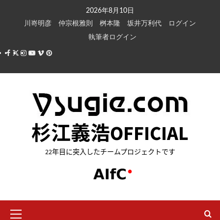
内
2026年8月10日
容
川嵜明彦
仲宗根雅則
桝本隆
坂井万利代
ログイン
を
執筆者ログイン
ス
Facebook
X
Instagram
Youtube
Vimeo
Pinterest
キ
ッ
プ
杉江義浩OFFICIAL
22年目に突入したチームプロジェクトです
メ
イ