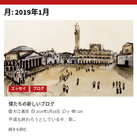
ン
月:
2019年1月
メ
ニ
ュ
ー
エッセイ
ブログ
僕たちの新しいブログ
杉江 義浩
2019年1月18日
0
324
平成も終わろうとしている今、新...
続きを読む