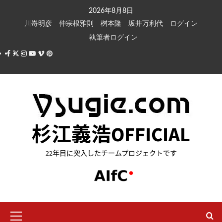
内
2026年8月8日
容
川嵜明彦
仲宗根雅則
桝本隆
坂井万利代
ログイン
を
執筆者ログイン
ス
Facebook
X
Instagram
Youtube
Vimeo
Pinterest
キ
ッ
プ
杉江義浩OFFICIAL
22年目に突入したチームプロジェクトです
メ
イ