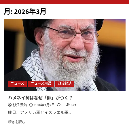
ン
月:
2026年3月
メ
ニ
ュ
ー
ニュース
ニュース用語
政治経済
ハメネイ師はなぜ「師」がつく？
杉江 義浩
2026年3月2日
0
973
昨日、アメリカ軍とイスラエル軍...
続きを読む