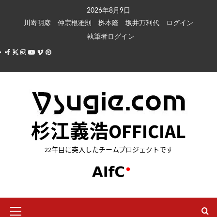
内
2026年8月9日
容
川嵜明彦
仲宗根雅則
桝本隆
坂井万利代
ログイン
を
執筆者ログイン
ス
Facebook
X
Instagram
Youtube
Vimeo
Pinterest
キ
ッ
プ
杉江義浩OFFICIAL
22年目に突入したチームプロジェクトです
メ
イ