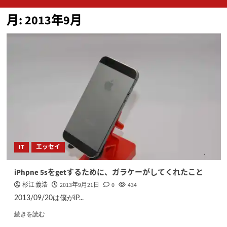
ン
月:
2013年9月
メ
ニ
ュ
ー
IT
エッセイ
iPhpne 5sをgetするために、ガラケーがしてくれたこと
杉江 義浩
2013年9月21日
0
434
2013/09/20は僕がiP...
続きを読む