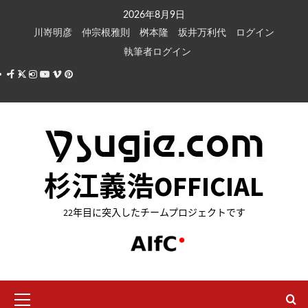
内
2026年8月9日
容
川嵜明彦
仲宗根雅則
桝本隆
坂井万利代
ログイン
を
執筆者ログイン
ス
Facebook
X
Instagram
Youtube
Vimeo
Pinterest
キ
ッ
プ
杉江義浩OFFICIAL
22年目に突入したチームプロジェクトです
メ
イ