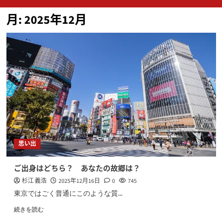
ン
月:
2025年12月
メ
ニ
ュ
ー
思い出
ご出身はどちら？ あなたの故郷は？
杉江 義浩
2025年12月16日
0
745
東京ではごく普通にこのような質...
続きを読む