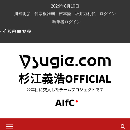
内
2026年8月10日
容
川嵜明彦
仲宗根雅則
桝本隆
坂井万利代
ログイン
を
執筆者ログイン
ス
Facebook
X
Instagram
Youtube
Vimeo
Pinterest
キ
ッ
プ
杉江義浩OFFICIAL
22年目に突入したチームプロジェクトです
メ
イ