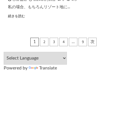
私の場合、もちろんリゾート地に...
続きを読む
投
2
3
4
9
次
1
…
稿
の
Powered by
Translate
ペ
ー
ジ
送
り