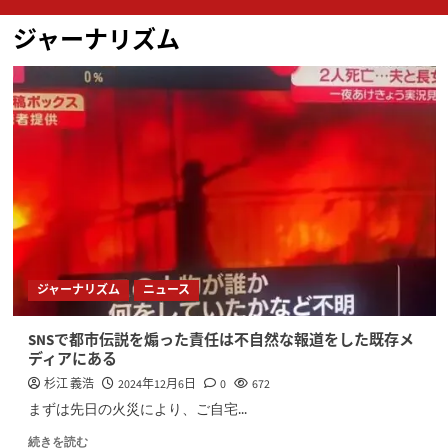
ン
ジャーナリズム
メ
ニ
ュ
ー
ジャーナリズム
ニュース
SNSで都市伝説を煽った責任は不自然な報道をした既存メ
ディアにある
杉江 義浩
2024年12月6日
0
672
まずは先日の火災により、ご自宅...
続きを読む