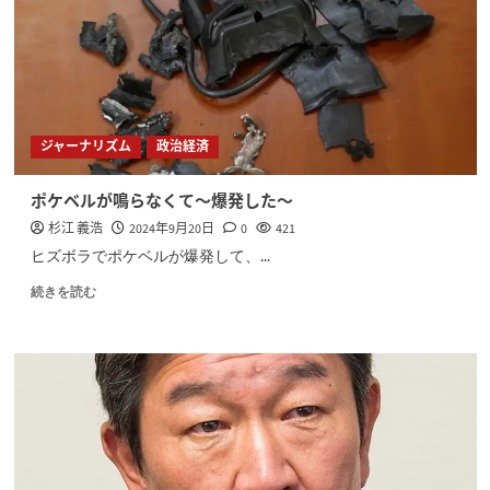
ジャーナリズム
政治経済
ポケベルが鳴らなくて〜爆発した〜
杉江 義浩
2024年9月20日
0
421
ヒズボラでポケベルが爆発して、...
続きを読む