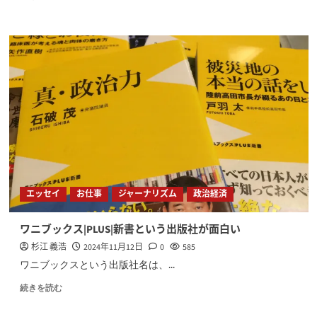
エッセイ
お仕事
ジャーナリズム
政治経済
ワニブックス|PLUS|新書という出版社が面白い
杉江 義浩
2024年11月12日
0
585
ワニブックスという出版社名は、...
続きを読む