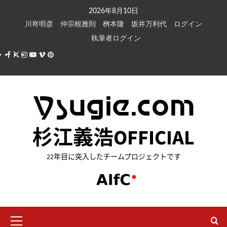
内
2026年8月10日
容
川嵜明彦
仲宗根雅則
桝本隆
坂井万利代
ログイン
を
執筆者ログイン
ス
Facebook
X
Instagram
Youtube
Vimeo
Pinterest
キ
ッ
プ
杉江義浩OFFICIAL
22年目に突入したチームプロジェクトです
メ
イ