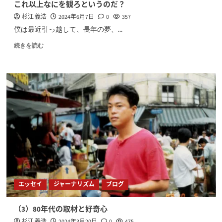
これ以上なにを観ろというのだ？
杉江 義浩
2024年6月7日
0
357
僕は最近引っ越して、長年の夢、...
続きを読む
エッセイ
ジャーナリズム
ブログ
（3）80年代の取材と好奇心
杉江 義浩
2024年3月20日
0
475