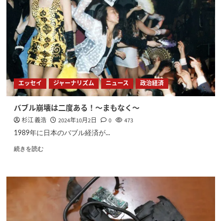
エッセイ
ジャーナリズム
ニュース
政治経済
バブル崩壊は二度ある！〜まもなく〜
杉江 義浩
2024年10月2日
0
473
1989年に日本のバブル経済が...
続きを読む