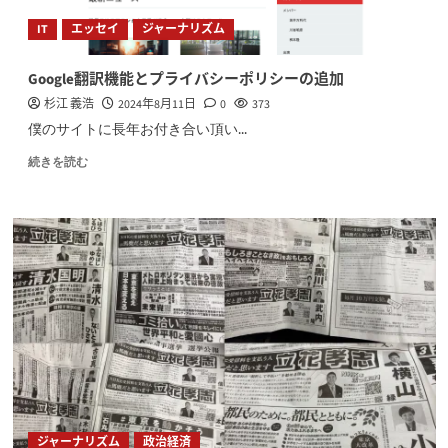
IT
エッセイ
ジャーナリズム
Google翻訳機能とプライバシーポリシーの追加
杉江 義浩
2024年8月11日
0
373
僕のサイトに長年お付き合い頂い...
続きを読む
ジャーナリズム
政治経済