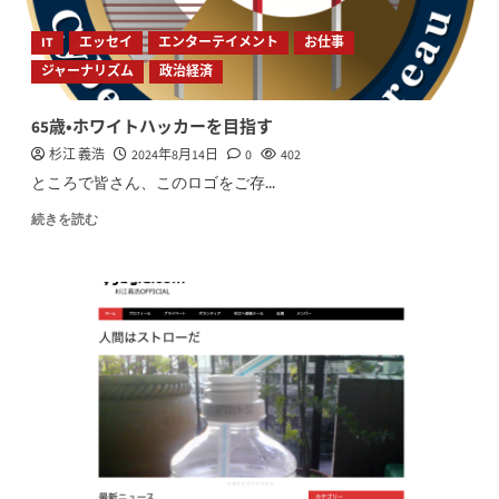
IT
エッセイ
エンターテイメント
お仕事
ジャーナリズム
政治経済
65歳・ホワイトハッカーを目指す
杉江 義浩
2024年8月14日
0
402
ところで皆さん、このロゴをご存...
続きを読む