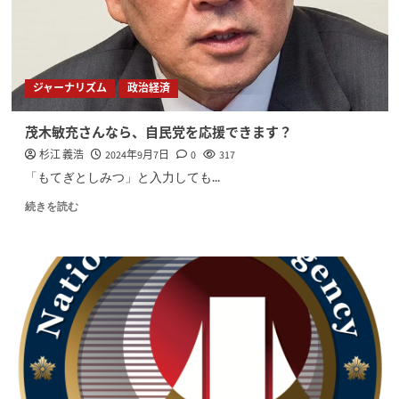
ジャーナリズム
政治経済
茂木敏充さんなら、自民党を応援できます？
杉江 義浩
2024年9月7日
0
317
「もてぎとしみつ」と入力しても...
続きを読む