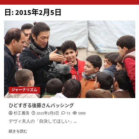
ン
日:
2015年2月5日
メ
ニ
ュ
ー
ジャーナリズム
ひどすぎる後藤さんバッシング
杉江 義浩
2015年2月5日
73
5990
デヴィ夫人の「自決してほしい」...
続きを読む