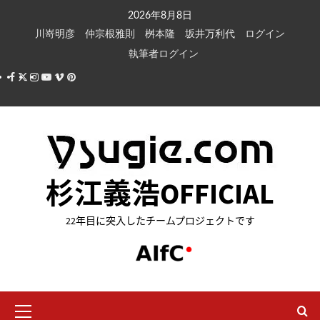
内
2026年8月8日
容
川嵜明彦
仲宗根雅則
桝本隆
坂井万利代
ログイン
を
執筆者ログイン
ス
Facebook
X
Instagram
Youtube
Vimeo
Pinterest
キ
ッ
プ
杉江義浩OFFICIAL
22年目に突入したチームプロジェクトです
メ
イ