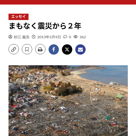
ン
メ
エッセイ
ニ
まもなく震災から２年
ュ
ー
杉江 義浩
2013年3月9日
0
362