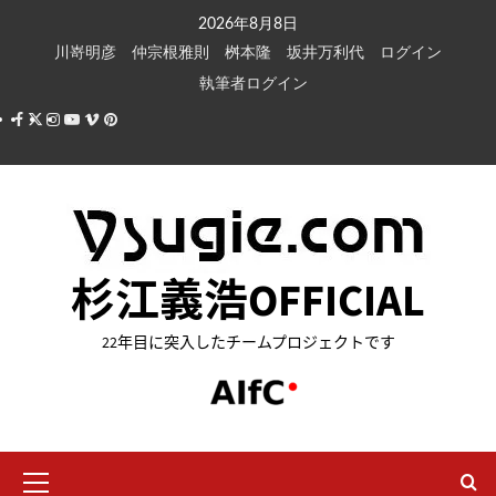
内
2026年8月8日
容
川嵜明彦
仲宗根雅則
桝本隆
坂井万利代
ログイン
を
執筆者ログイン
ス
Facebook
X
Instagram
Youtube
Vimeo
Pinterest
キ
ッ
プ
杉江義浩OFFICIAL
22年目に突入したチームプロジェクトです
メ
イ