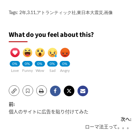
Tags:
2年
,
3.11
,
アトランティック社
,
東日本大震災
,
画像
What do you feel about this?
0%
0%
0%
0%
0%
Love
Funny
Wow
Sad
Angry
投
前:
個人のサイトに広告を貼り付けてみた
稿
次へ:
ローマ法王って。。。
ナ