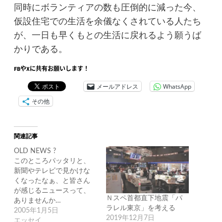
同時にボランティアの数も圧倒的に減った今、
仮設住宅での生活を余儀なくされている人たち
が、一日も早くもとの生活に戻れるよう願うば
かりである。
FBやXに共有お願いします！
メールアドレス
WhatsApp
その他
関連記事
OLD NEWS ?
このところパッタリと、
新聞やテレビで見かけな
くなったなぁ、と皆さん
が感じるニュースって、
Ｎスペ首都直下地震「パ
ありませんか…
ラレル東京」を考える
2005年1月5日
2019年12月7日
エッセイ