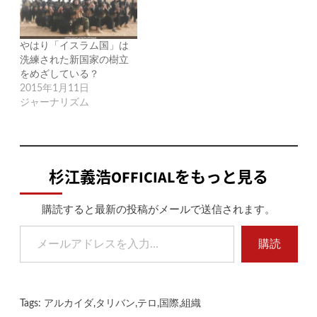
やはり「イスラム国」は
洗練された新国家の樹立
をめざしている？
2015年1月11日
ジャーナリズム
杉江義浩OFFICIALをもっと見る
購読すると最新の投稿がメールで送信されます。
メールアドレスを入力...
購読
Tags:
アルカイダ
,
タリバン
,
テロ
,
国際
,
組織