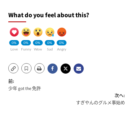
What do you feel about this?
0%
0%
0%
0%
0%
Love
Funny
Wow
Sad
Angry
投
前:
少年 got the 免許
稿
次へ:
すぎやんのグルメ事始め
ナ
ビ
ゲ