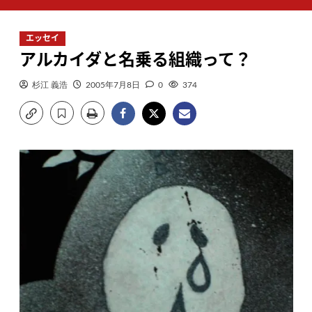
ン
メ
エッセイ
ニ
アルカイダと名乗る組織って？
ュ
ー
杉江 義浩
2005年7月8日
0
374