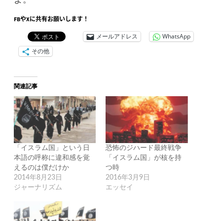
FBやXに共有お願いします！
メールアドレス
WhatsApp
その他
関連記事
「イスラム国」という日
恐怖のジハード最終戦争
本語の呼称に違和感を覚
「イスラム国」が核を持
えるのは僕だけか
つ時
2014年8月23日
2016年3月9日
ジャーナリズム
エッセイ