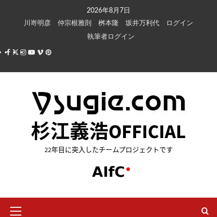
内
2026年8月7日
容
川嵜明彦
仲宗根雅則
桝本隆
坂井万利代
ログイン
を
執筆者ログイン
ス
Facebook
X
Instagram
Youtube
Vimeo
Pinterest
キ
ッ
プ
杉江義浩OFFICIAL
22年目に突入したチームプロジェクトです
メ
イ