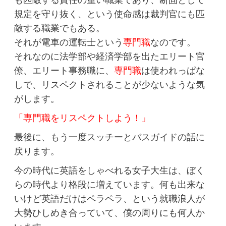
も匹敵する責任の重い職業であり、断固として
規定を守り抜く、という使命感は裁判官にも匹
敵する職業でもある。
それが電車の運転士という
専門職
なのです。
それなのに法学部や経済学部を出たエリート官
僚、エリート事務職に、
専門職
は使われっぱな
しで、リスペクトされることが少ないような気
がします。
「専門職をリスペクトしよう！」
最後に、もう一度スッチーとバスガイドの話に
戻ります。
今の時代に英語をしゃべれる女子大生は、ぼく
らの時代より格段に増えています。何も出来な
いけど英語だけはペラペラ、という就職浪人が
大勢ひしめき合っていて、僕の周りにも何人か