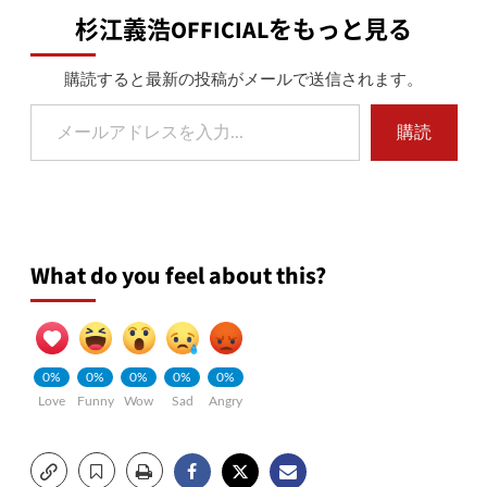
杉江義浩OFFICIALをもっと見る
購読すると最新の投稿がメールで送信されます。
メールアドレスを入力...
購読
What do you feel about this?
0%
0%
0%
0%
0%
Love
Funny
Wow
Sad
Angry