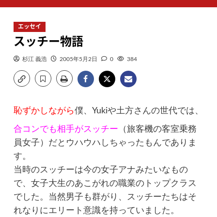
ン
メ
エッセイ
ニ
スッチー物語
ュ
ー
杉江 義浩
2005年5月2日
0
384
恥ずかしながら
僕、Yukiや土方さんの世代では、
合コン
でも相手が
スッチー
（旅客機の客室乗務
員女子）だとウハウハしちゃったもんでありま
す。
当時のスッチーは今の女子アナみたいなもの
で、女子大生のあこがれの職業のトップクラス
でした。当然男子も群がり、スッチーたちはそ
れなりにエリート意識を持っていました。