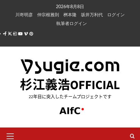
内
2026年8月8日
容
川嵜明彦
仲宗根雅則
桝本隆
坂井万利代
ログイン
を
執筆者ログイン
ス
Facebook
X
Instagram
Youtube
Vimeo
Pinterest
キ
ッ
プ
杉江義浩OFFICIAL
22年目に突入したチームプロジェクトです
メ
イ