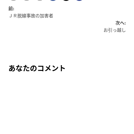
投
前:
ＪＲ脱線事故の加害者
稿
次へ:
お引っ越し
ナ
ビ
ゲ
ー
あなたのコメント
シ
ョ
ン