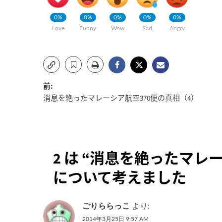
0%
0%
0%
0%
0%
Love
Funny
Wow
Sad
Angry
投
前:
消息を絶ったマレーシア航空370便の真相（4）
稿
ナ
ビ
2 は “
消息を絶ったマレー
ゲ
について考えました
ー
シ
ごりららっこ
より:
2014年3月25日 9:57 AM