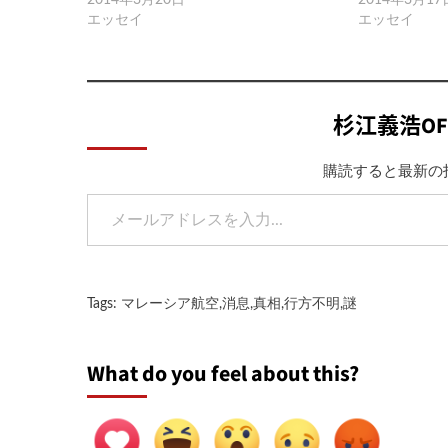
エッセイ
エッセイ
杉江義浩OF
購読すると最新の
メールアドレスを入力...
Tags:
マレーシア航空
,
消息
,
真相
,
行方不明
,
謎
What do you feel about this?