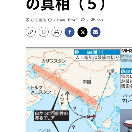
の真相（５）
杉江 義浩
2014年3月24日
2
660