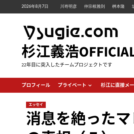
内
2026年8月7日
川嵜明彦
仲宗根雅則
桝本隆
容
を
ス
キ
ッ
杉江義浩OFFICIA
プ
22年目に突入したチームプロジェクトです
プロフィール
プライベート
杉江に直接メ
エッセイ
消息を絶ったマ