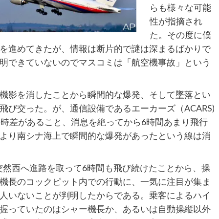
らも様々な可能
性が指摘され
た。その度に僕
を進めてきたが、情報は断片的で謎は深まるばかりで
明できていないのでマスコミは「航空機事故」という
機影を消したことから瞬間的な爆発、そして墜落とい
び交った。が、通信設備であるエーカーズ（ACARS)
の時差があること、消息を絶ってから6時間あまり飛行
より南シナ海上で瞬間的な爆発があったという線は消
、突然西へ進路を取って6時間も飛び続けたことから、操
機長のコックピット内での行動に、一気に注目が集ま
人いないことが判明したからである。乗客によるハイ
握っていたのはシャー機長か、あるいは自動操縦以外