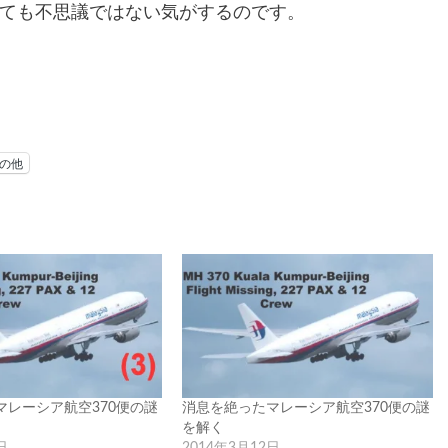
ても不思議ではない気がするのです。
の他
マレーシア航空370便の謎
消息を絶ったマレーシア航空370便の謎
を解く
日
2014年3月12日