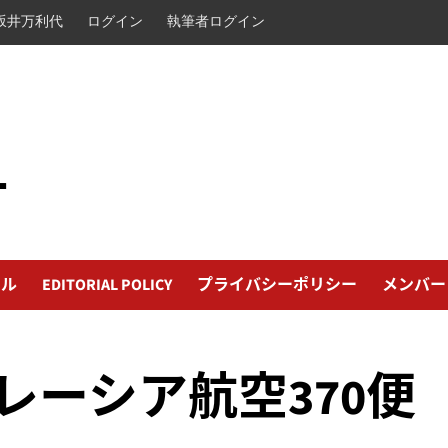
坂井万利代
ログイン
執筆者ログイン
L
ール
EDITORIAL POLICY
プライバシーポリシー
メンバー
レーシア航空370便