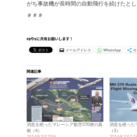
がち事故機が長時間の自動飛行を続けたとし
＃＃＃
FBやXに共有お願いします！
メールアドレス
WhatsApp
そ
関連記事
消息を絶ったマレーシア航空370便の真
消息を絶った
相（4）
（3）
2014年3月20日
2014年3月17