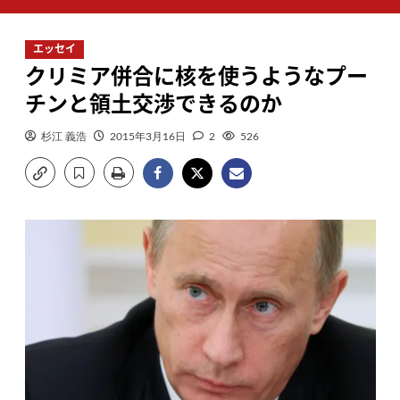
ン
メ
エッセイ
ニ
クリミア併合に核を使うようなプー
ュ
ー
チンと領土交渉できるのか
杉江 義浩
2015年3月16日
2
526