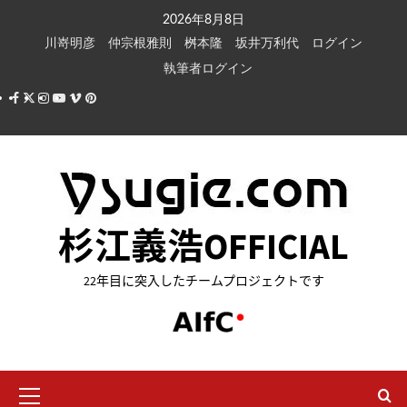
内
2026年8月8日
容
川嵜明彦
仲宗根雅則
桝本隆
坂井万利代
ログイン
を
執筆者ログイン
ス
Facebook
X
Instagram
Youtube
Vimeo
Pinterest
キ
ッ
プ
杉江義浩OFFICIAL
22年目に突入したチームプロジェクトです
メ
イ