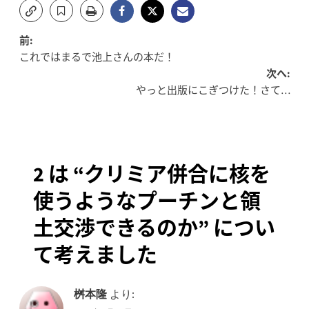
投
前:
これではまるで池上さんの本だ！
稿
次へ:
やっと出版にこぎつけた！さて…
ナ
ビ
ゲ
2 は “
クリミア併合に核を
ー
使うようなプーチンと領
シ
土交渉できるのか
” につい
ョ
て考えました
ン
桝本隆
より: