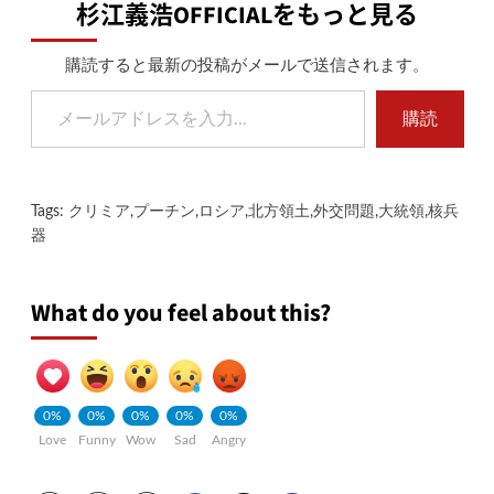
杉江義浩OFFICIALをもっと見る
購読すると最新の投稿がメールで送信されます。
メールアドレスを入力...
購読
Tags:
クリミア
,
プーチン
,
ロシア
,
北方領土
,
外交問題
,
大統領
,
核兵
器
What do you feel about this?
0%
0%
0%
0%
0%
Love
Funny
Wow
Sad
Angry