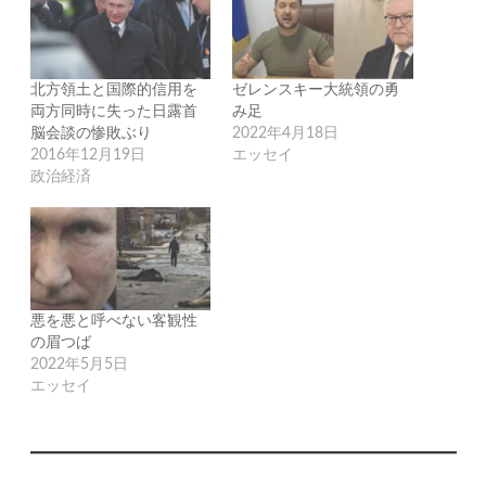
北方領土と国際的信用を
ゼレンスキー大統領の勇
両方同時に失った日露首
み足
脳会談の惨敗ぶり
2022年4月18日
2016年12月19日
エッセイ
政治経済
悪を悪と呼べない客観性
の眉つば
2022年5月5日
エッセイ