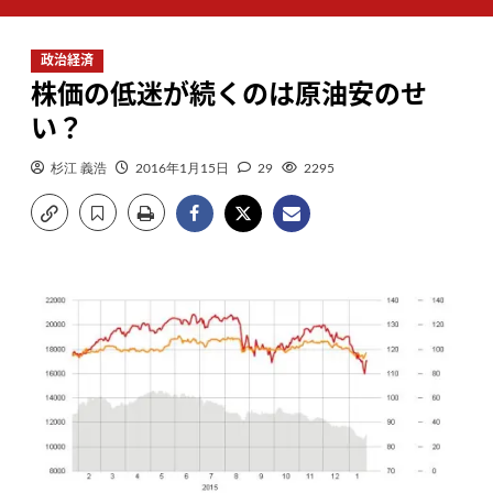
ン
メ
政治経済
ニ
株価の低迷が続くのは原油安のせ
ュ
ー
い？
杉江 義浩
2016年1月15日
29
2295