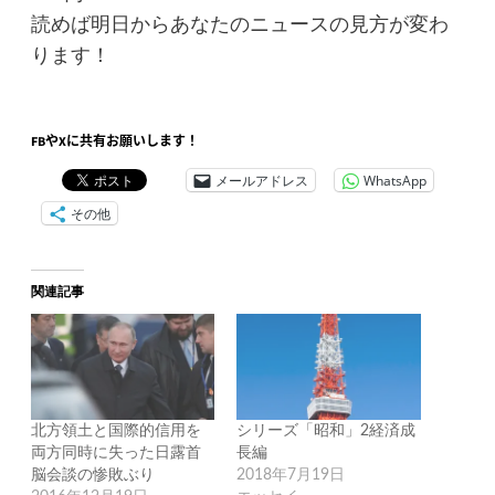
読めば明日からあなたのニュースの見方が変わ
ります！
FBやXに共有お願いします！
メールアドレス
WhatsApp
その他
関連記事
北方領土と国際的信用を
シリーズ「昭和」2経済成
両方同時に失った日露首
長編
脳会談の惨敗ぶり
2018年7月19日