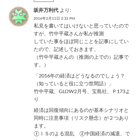
坂井万利代
より:
2016年2月11日 2:32 PM
私見を書いてはいけないと思っていたので
すが、竹中平蔵さんが私が推測
していた事をほぼ同じことを記事にしてい
たので、記述しておきます。
（竹中平蔵さんの（推測の上での）記事で
す。）
「2016年の経済はどうなるのでしょう？
（知っていると役に立つ世間話）」
竹中平蔵、GLOW2月号、宝島社、Ｐ173よ
り
経済は回復傾向にあるのが基本シナリオと
同時に注意事項（リスク懸念）が２つあり
ます。
①ＩＳのよる混乱 ②中国経済の減退、で