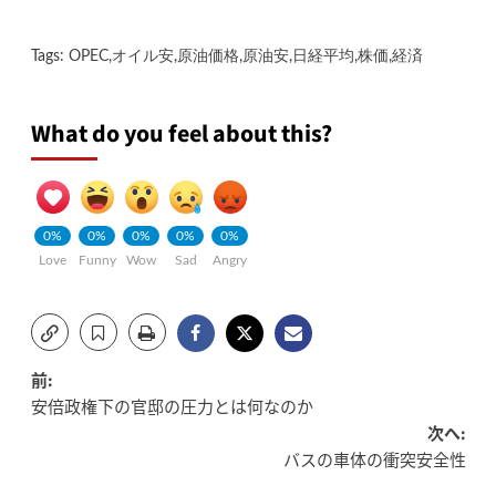
Tags:
OPEC
,
オイル安
,
原油価格
,
原油安
,
日経平均
,
株価
,
経済
What do you feel about this?
0%
0%
0%
0%
0%
Love
Funny
Wow
Sad
Angry
投
前:
安倍政権下の官邸の圧力とは何なのか
稿
次へ:
バスの車体の衝突安全性
ナ