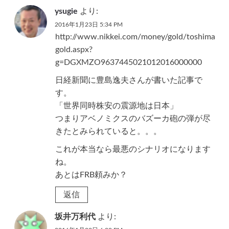
ysugie
より:
2016年1月23日 5:34 PM
http://www.nikkei.com/money/gold/toshima
gold.aspx?
g=DGXMZO9637445021012016000000
日経新聞に豊島逸夫さんが書いた記事で
す。
「世界同時株安の震源地は日本」
つまりアベノミクスのバズーカ砲の弾が尽
きたとみられていると。。。
これが本当なら最悪のシナリオになります
ね。
あとはFRB頼みか？
返信
坂井万利代
より: