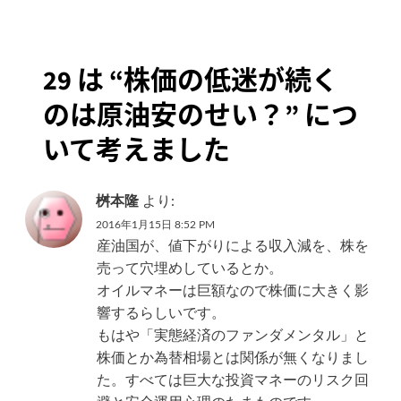
ビ
ゲ
29 は “
株価の低迷が続く
ー
のは原油安のせい？
” につ
シ
いて考えました
ョ
ン
桝本隆
より:
2016年1月15日 8:52 PM
産油国が、値下がりによる収入減を、株を
売って穴埋めしているとか。
オイルマネーは巨額なので株価に大きく影
響するらしいです。
もはや「実態経済のファンダメンタル」と
株価とか為替相場とは関係が無くなりまし
た。すべては巨大な投資マネーのリスク回