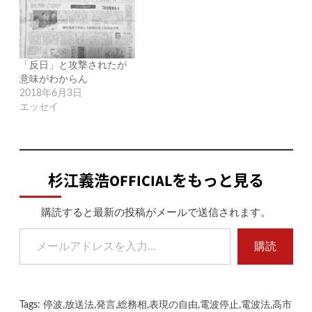
「反日」と攻撃されたが
意味がわからん
2018年6月3日
エッセイ
杉江義浩OFFICIALをもっと見る
購読すると最新の投稿がメールで送信されます。
メールアドレスを入力...
購読
Tags:
停波
,
放送法
,
発言
,
総務相
,
表現の自由
,
電波停止
,
電波法
,
高市