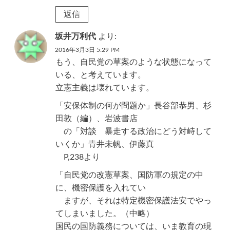
返信
坂井万利代
より:
2016年3月3日 5:29 PM
もう、自民党の草案のような状態になって
いる、と考えています。
立憲主義は壊れています。
「安保体制の何が問題か」長谷部恭男、杉
田敦（編）、岩波書店
の「対談 暴走する政治にどう対峙して
いくか」青井未帆、伊藤真
P,238より
「自民党の改憲草案、国防軍の規定の中
に、機密保護を入れてい
ますが、それは特定機密保護法安でやっ
てしまいました。（中略）
国民の国防義務については、いま教育の現