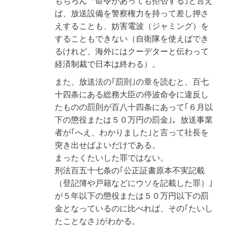
もちろん「命令があっても拒否する｣と言え
ば、放送設備を警察権力を持って差し押さ
えすることも、妨害電波（ジャミング）を
することもできない（自衛隊を使えばでき
るけれど、海外にはクーデターと伝わって
経済制裁で日本は終わる）。
また、放送法の｢罰則｣の章を読むと、百七
十四条にある総務大臣の停波命令に違反し
たものの罰則が百八十四条にあって｢６月以
下の懲役または５０万円の罰金｣。放送事業
者が｢へえ、わかりました｣と言って社長を
突き出せばよいだけである。
まったくたいした罪ではない。
刑法百五十七条の｢公正証書原本不実記載
（登記簿や戸籍などにウソを記載した罪）｣
が５年以下の懲役または５０万円以下の罰
金となっているのに比べれば、その｢たいし
たことなさ｣がわかる。