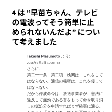
ゲ
4 は “
早苗ちゃん、テレビ
ー
の電波ってそう簡単に止
シ
められないんだよ
” につい
ョ
て考えました
ン
Takashi Masumoto
より:
2016年3月2日 10:25 PM
さらに、
第二十一条 第二項 検閲は、これをして
はならない。通信の秘密は、これを侵して
はならない。
だから停波命令は、放送事業者が、憲法に
違反して無効である旨をもって命令取り消
しの仮処分を申請すればまず確実に通る。