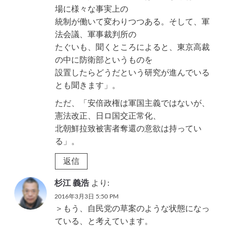
場に様々な事実上の
統制が働いて変わりつつある。そして、軍
法会議、軍事裁判所の
たぐいも、聞くところによると、東京高裁
の中に防衛部というものを
設置したらどうだという研究が進んでいる
とも聞きます」。
ただ、「安倍政権は軍国主義ではないが、
憲法改正、日ロ国交正常化、
北朝鮮拉致被害者奪還の意欲は持ってい
る」。
返信
杉江 義浩
より:
2016年3月3日 5:50 PM
＞もう、自民党の草案のような状態になっ
ている、と考えています。