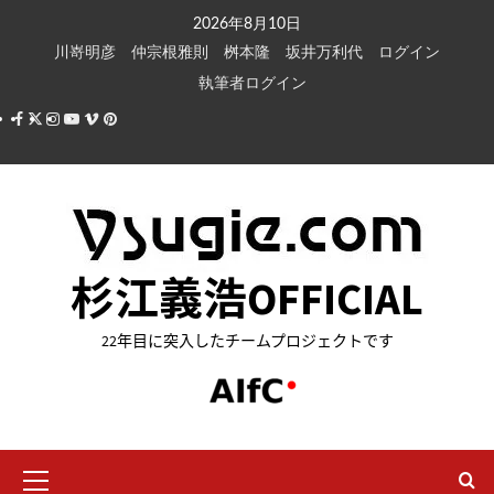
内
2026年8月10日
容
川嵜明彦
仲宗根雅則
桝本隆
坂井万利代
ログイン
を
執筆者ログイン
ス
Facebook
X
Instagram
Youtube
Vimeo
Pinterest
キ
ッ
プ
杉江義浩OFFICIAL
22年目に突入したチームプロジェクトです
メ
イ