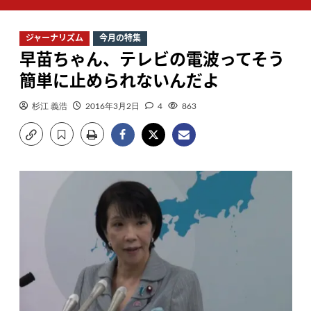
ン
メ
ジャーナリズム
今月の特集
ニ
早苗ちゃん、テレビの電波ってそう
ュ
ー
簡単に止められないんだよ
杉江 義浩
2016年3月2日
4
863