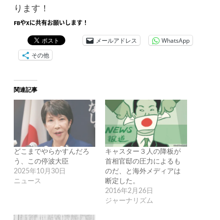
ります！
FBやXに共有お願いします！
メールアドレス
WhatsApp
その他
関連記事
どこまでやらかすんだろ
キャスター３人の降板が
う、この停波大臣
首相官邸の圧力によるも
2025年10月30日
のだ、と海外メディアは
ニュース
断定した。
2016年2月26日
ジャーナリズム