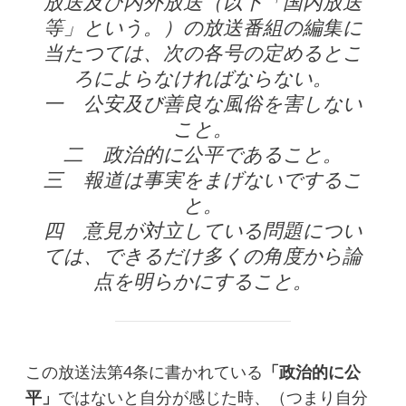
放送及び内外放送（以下「国内放送
等」という。）の放送番組の編集に
当たつては、次の各号の定めるとこ
ろによらなければならない。
一 公安及び善良な風俗を害しない
こと。
二 政治的に公平であること。
三 報道は事実をまげないでするこ
と。
四 意見が対立している問題につい
ては、できるだけ多くの角度から論
点を明らかにすること。
この放送法第4条に書かれている
「政治的に公
平」
ではないと自分が感じた時、（つまり自分