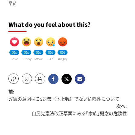
早苗
What do you feel about this?
0%
0%
0%
0%
0%
Love
Funny
Wow
Sad
Angry
投
前:
改憲の意図はＩS対策（地上戦）でない危険性について
稿
次へ:
自民党憲法改正草案にみる｢家族｣概念の危険性
ナ
ビ