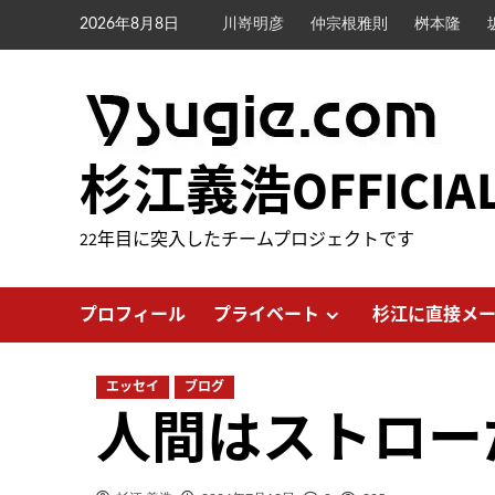
内
2026年8月8日
川嵜明彦
仲宗根雅則
桝本隆
容
を
ス
キ
ッ
杉江義浩OFFICIA
プ
22年目に突入したチームプロジェクトです
プロフィール
プライベート
杉江に直接メ
エッセイ
ブログ
人間はストロー