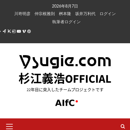
内
2026年8月7日
容
川嵜明彦
仲宗根雅則
桝本隆
坂井万利代
ログイン
を
執筆者ログイン
ス
Facebook
X
Instagram
Youtube
Vimeo
Pinterest
キ
ッ
プ
杉江義浩OFFICIAL
22年目に突入したチームプロジェクトです
メ
イ