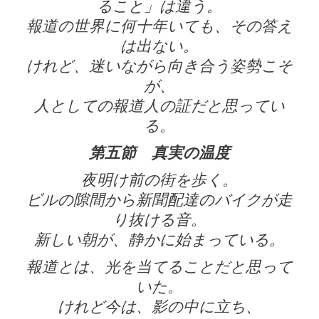
ること」は違う。
報道の世界に何十年いても、その答え
は出ない。
けれど、迷いながら向き合う姿勢こそ
が、
人としての報道人の証だと思ってい
る。
第五節 真実の温度
夜明け前の街を歩く。
ビルの隙間から新聞配達のバイクが走
り抜ける音。
新しい朝が、静かに始まっている。
報道とは、光を当てることだと思って
いた。
けれど今は、影の中に立ち、