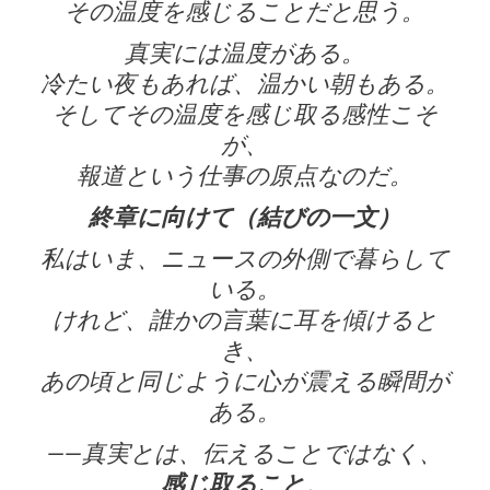
その温度を感じることだと思う。
真実には温度がある。
冷たい夜もあれば、温かい朝もある。
そしてその温度を感じ取る感性こそ
が、
報道という仕事の原点なのだ。
終章に向けて（結びの一文）
私はいま、ニュースの外側で暮らして
いる。
けれど、誰かの言葉に耳を傾けると
き、
あの頃と同じように心が震える瞬間が
ある。
――真実とは、伝えることではなく、
感じ取ること
。