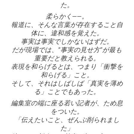
た。
柔らかく——。
報道に、そんな言葉が存在すること自
体に、違和感を覚えた。
事実は事実でしかないはずだ。
だが現場では、“事実の見せ方”が最も
重要だと教えられる。
表現を和らげるとは、つまり「衝撃を
和らげる」こと。
そして、それはしばしば「真実を薄め
る」ことでもあった。
編集室の端に座る若い記者が、ため息
をついた。
「伝えたいこと、ぜんぶ削られまし
た」