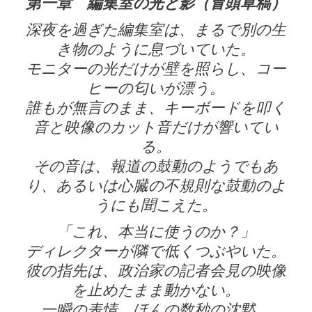
第一章 編集室の光と影（冒頭草稿）
深夜を過ぎた編集室は、まるで別の生
き物のように息づいていた。
モニターの光だけが壁を照らし、コー
ヒーの匂いが漂う。
誰もが無言のまま、キーボードを叩く
音と映像のカット音だけが響いてい
る。
その音は、報道の鼓動のようでもあ
り、あるいは心臓の不規則な鼓動のよ
うにも聞こえた。
「これ、本当に使うのか？」
ディレクターが隣で低くつぶやいた。
彼の指先は、政治家の記者会見の映像
を止めたまま動かない。
一瞬の表情、ほんの数秒の沈黙。