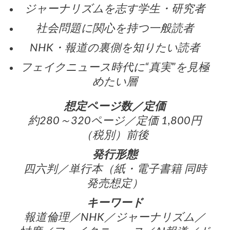
ジャーナリズムを志す学生・研究者
社会問題に関心を持つ一般読者
NHK・報道の裏側を知りたい読者
フェイクニュース時代に“真実”を見極
めたい層
想定ページ数／定価
約280～320ページ／定価 1,800円
（税別）前後
発行形態
四六判／単行本（紙・電子書籍 同時
発売想定）
キーワード
報道倫理／NHK／ジャーナリズム／