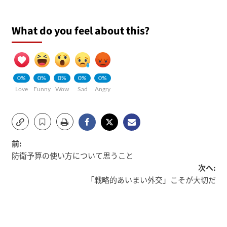
What do you feel about this?
0%
0%
0%
0%
0%
Love
Funny
Wow
Sad
Angry
投
前:
防衛予算の使い方について思うこと
稿
次へ:
「戦略的あいまい外交」こそが大切だ
ナ
ビ
ゲ