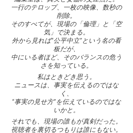
一行のテロップ、一枚の映像、数秒の
削除。
そのすべてが、現場の「倫理」と「空
気」で決まる。
外から見れば“公平中立”という名の看
板だが、
中にいる者ほど、そのバランスの危う
さを知っている。
私はときどき思う。
ニュースは、事実を伝えるのではな
く、
“事実の見せ方”を伝えているのではな
いかと。
それでも、現場の誰もが真剣だった。
視聴者を裏切るつもりは誰にもない。