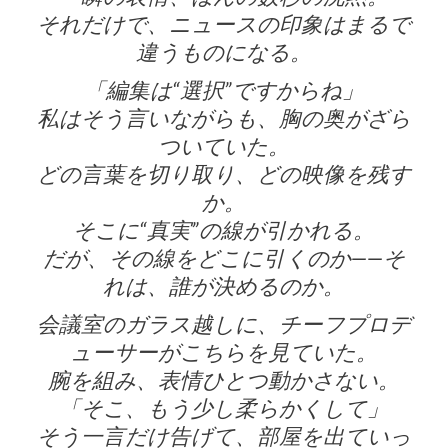
それだけで、ニュースの印象はまるで
違うものになる。
「編集は“選択”ですからね」
私はそう言いながらも、胸の奥がざら
ついていた。
どの言葉を切り取り、どの映像を残す
か。
そこに“真実”の線が引かれる。
だが、その線をどこに引くのか——そ
れは、誰が決めるのか。
会議室のガラス越しに、チーフプロデ
ューサーがこちらを見ていた。
腕を組み、表情ひとつ動かさない。
「そこ、もう少し柔らかくして」
そう一言だけ告げて、部屋を出ていっ