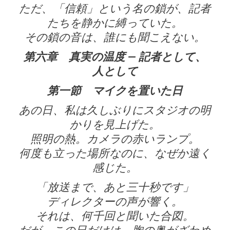
ただ、「信頼」という名の鎖が、記者
たちを静かに縛っていた。
その鎖の音は、誰にも聞こえない。
第六章 真実の温度 ― 記者として、
人として
第一節 マイクを置いた日
あの日、私は久しぶりにスタジオの明
かりを見上げた。
照明の熱。カメラの赤いランプ。
何度も立った場所なのに、なぜか遠く
感じた。
「放送まで、あと三十秒です」
ディレクターの声が響く。
それは、何千回と聞いた合図。