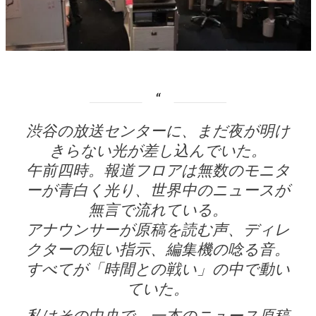
渋谷の放送センターに、まだ夜が明け
きらない光が差し込んでいた。
午前四時。報道フロアは無数のモニタ
ーが青白く光り、世界中のニュースが
無言で流れている。
アナウンサーが原稿を読む声、ディレ
クターの短い指示、編集機の唸る音。
すべてが「時間との戦い」の中で動い
ていた。