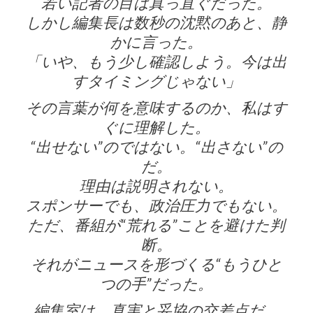
若い記者の目は真っ直ぐだった。
しかし編集長は数秒の沈黙のあと、静
かに言った。
「いや、もう少し確認しよう。今は出
すタイミングじゃない」
その言葉が何を意味するのか、私はす
ぐに理解した。
“出せない”のではない。“出さない”の
だ。
理由は説明されない。
スポンサーでも、政治圧力でもない。
ただ、番組が“荒れる”ことを避けた判
断。
それがニュースを形づくる“もうひと
つの手”だった。
編集室は、真実と妥協の交差点だ。