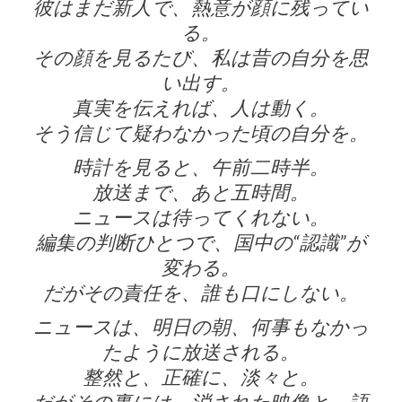
彼はまだ新人で、熱意が顔に残ってい
る。
その顔を見るたび、私は昔の自分を思
い出す。
真実を伝えれば、人は動く。
そう信じて疑わなかった頃の自分を。
時計を見ると、午前二時半。
放送まで、あと五時間。
ニュースは待ってくれない。
編集の判断ひとつで、国中の“認識”が
変わる。
だがその責任を、誰も口にしない。
ニュースは、明日の朝、何事もなかっ
たように放送される。
整然と、正確に、淡々と。