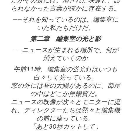
だがその裏には、消された映像と、語
られなかった言葉が確かに存在する。
——それを知っているのは、編集室に
いた私たちだけだ。
第二章 編集室の光と影
――ニュースが生まれる場所で、何が
消えていくのか
午前11時、編集室の蛍光灯はいつも
白々しく光っている。
窓の外には昼の太陽があるのに、部屋
の中はどこか無機質だ。
ニュースの映像が次々とモニターに流
れ、ディレクターたちは黙々と編集機
の前に座っている。
「あと30秒カットして」