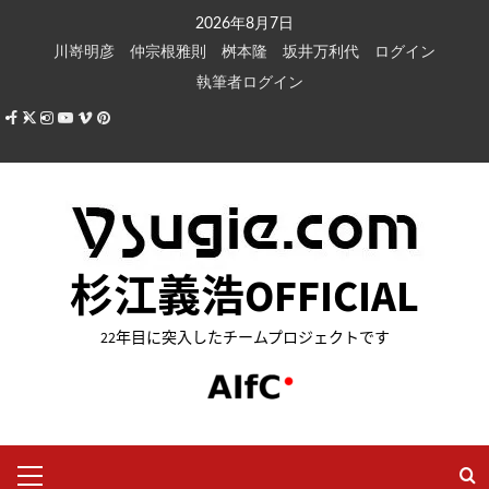
内
2026年8月7日
容
川嵜明彦
仲宗根雅則
桝本隆
坂井万利代
ログイン
を
執筆者ログイン
ス
Facebook
X
Instagram
Youtube
Vimeo
Pinterest
キ
ッ
プ
杉江義浩OFFICIAL
22年目に突入したチームプロジェクトです
メ
イ