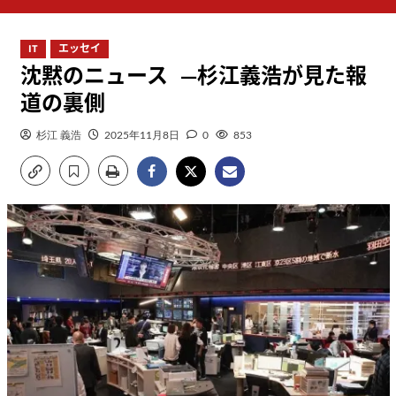
ン
メ
IT
エッセイ
ニ
沈黙のニュース —杉江義浩が見た報
ュ
ー
道の裏側
杉江 義浩
2025年11月8日
0
853