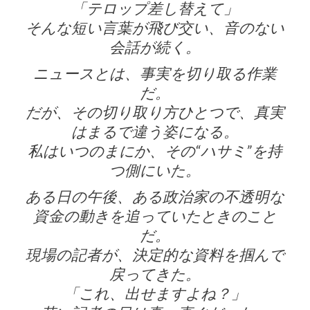
「テロップ差し替えて」
そんな短い言葉が飛び交い、音のない
会話が続く。
ニュースとは、事実を切り取る作業
だ。
だが、その切り取り方ひとつで、真実
はまるで違う姿になる。
私はいつのまにか、その“ハサミ”を持
つ側にいた。
ある日の午後、ある政治家の不透明な
資金の動きを追っていたときのこと
だ。
現場の記者が、決定的な資料を掴んで
戻ってきた。
「これ、出せますよね？」