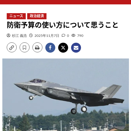
ン
メ
ニュース
政治経済
ニ
防衛予算の使い方について思うこと
ュ
ー
杉江 義浩
2025年11月7日
0
790