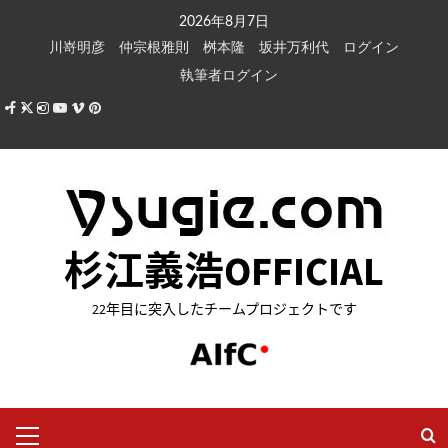
内
2026年8月7日
容
川嵜明彦
仲宗根雅則
桝本隆
坂井万利代
ログイン
を
執筆者ログイン
ス
Facebook
X
Instagram
Youtube
Vimeo
Pinterest
キ
ッ
プ
杉江義浩OFFICIAL
22年目に突入したチームプロジェクトです
メ
イ