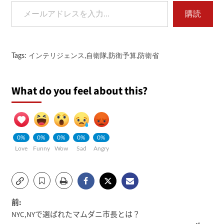
メールアドレスを入力...
購読
Tags:
インテリジェンス
,
自衛隊
,
防衛予算
,
防衛省
What do you feel about this?
0%
0%
0%
0%
0%
Love
Funny
Wow
Sad
Angry
投
前:
NYC,NYで選ばれたマムダニ市長とは？