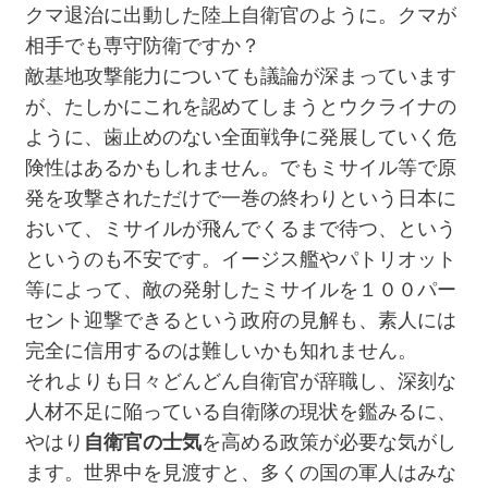
クマ退治に出動した陸上自衛官のように。クマが
相手でも専守防衛ですか？
敵基地攻撃能力についても議論が深まっています
が、たしかにこれを認めてしまうとウクライナの
ように、歯止めのない全面戦争に発展していく危
険性はあるかもしれません。でもミサイル等で原
発を攻撃されただけで一巻の終わりという日本に
おいて、ミサイルが飛んでくるまで待つ、という
というのも不安です。イージス艦やパトリオット
等によって、敵の発射したミサイルを１００パー
セント迎撃できるという政府の見解も、素人には
完全に信用するのは難しいかも知れません。
それよりも日々どんどん自衛官が辞職し、深刻な
人材不足に陥っている自衛隊の現状を鑑みるに、
やはり
自衛官の士気
を高める政策が必要な気がし
ます。世界中を見渡すと、多くの国の軍人はみな