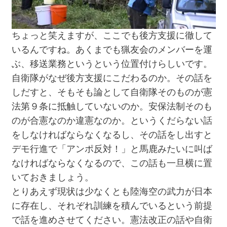
ちょっと笑えますが、ここでも後方支援に徹して
いるんですね。あくまでも猟友会のメンバーを運
ぶ、移送業務というという位置付けらしいです。
自衛隊がなぜ後方支援にこだわるのか。その話を
しだすと、そもそも論として自衛隊そのものが憲
法第９条に抵触していないのか。安保法制そのも
のが合憲なのか違憲なのか。というくだらない話
をしなければならなくなるし、その話をし出すと
デモ行進で「アンポ反対！」と馬鹿みたいに叫ば
なければならなくなるので、この話も一旦横に置
いておきましょう。
とりあえず現状は少なくとも陸海空の武力が日本
に存在し、それぞれ訓練を積んでいるという前提
で話を進めさせてください。憲法改正の話や自衛