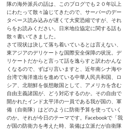
隊の海外派兵の話は、このブログでも２０年以上
にわたって散々論じてきたので、サーバーのデー
タベース読み込みが遅くて大変恐縮ですが、それ
らをお読みください。日米地位協定に関する話も
散々書いてきました。
さて現状は決して落ち着いているとは言えない、
東アジアのデリケートな国際安全保障の状況。デ
リケートだからと言って話を逸らすと訳わかんな
くなるので、ずばり言いますと、近年南シナ海や
台湾で海洋進出を進めている中華人民共和国、ロ
シア、北朝鮮を仮想敵国として、アメリカを含む
自由主義諸国が、どう対応するのか。その自由で
開かれたインド太平洋の一員である我が国の、軍
備（自衛隊）はどのように防衛予算を使っていく
のか。それが今日のテーマです。Facebookで「我
が国の防衛力を考えた時、装備は立派だが自衛隊