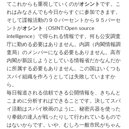
てこれからも重視していくのが
オシント
です。こ
れはみなさんでも今日からすぐに参加できます。
そして諜報活動の９０パーセントから９５パーセ
ントが
オシント
（OSINT:Open source
intelligence）で得られる情報です。何も公安調査
庁に勤める必要はありません。内調（内閣情報調
査局）のメンバーになる必要もありません。高市
内閣が新設しようとしている情報省だかなんだか
に所属する必要もありません。この国はいくつも
スパイ組織を作ろうとしては失敗していますか
ら。
毎日報道される信頼できる公開情報を、きちんと
こまめに分析すればできることです。決してスパ
イ活動はスパイ映画のように、秘密兵器を使った
り拳銃の達人が戦ったりして行われているもので
はないからです。いや、むしろ一般市民がちゃん