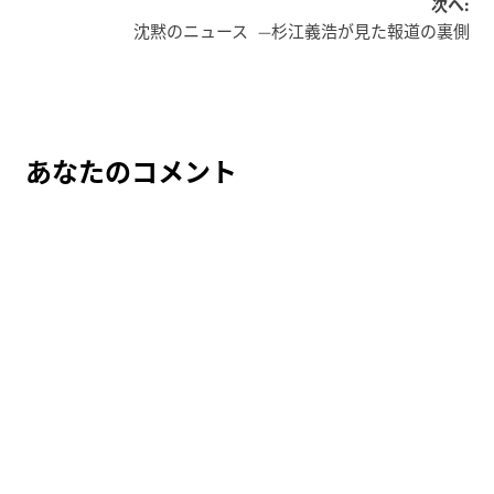
稿
次へ:
沈黙のニュース —杉江義浩が見た報道の裏側
ナ
ビ
ゲ
ー
あなたのコメント
シ
ョ
ン