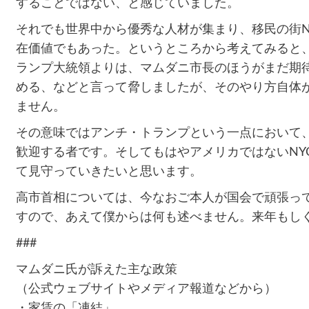
することではない、と感じていました。
それでも世界中から優秀な人材が集まり、移民の街N
在価値でもあった。というところから考えてみると
ランプ大統領よりは、マムダニ市長のほうがまだ期
める、などと言って脅しましたが、そのやり方自体
ません。
その意味ではアンチ・トランプという一点において
歓迎する者です。そしてもはやアメリカではないNY
て見守っていきたいと思います。
高市首相については、今なおご本人が国会で頑張っ
すので、あえて僕からは何も述べません。来年もし
###
マムダニ氏が訴えた主な政策
（公式ウェブサイトやメディア報道などから）
・家賃の「凍結」