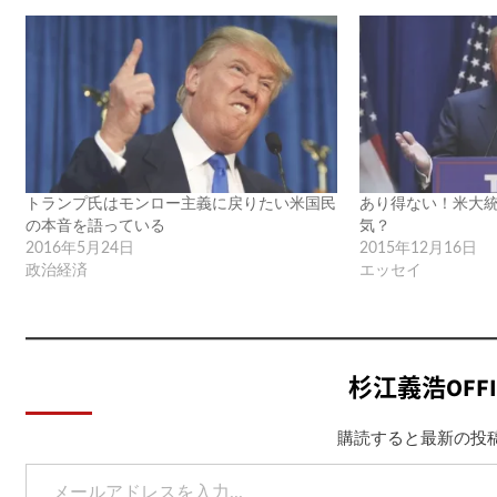
トランプ氏はモンロー主義に戻りたい米国民
あり得ない！米大
の本音を語っている
気？
2016年5月24日
2015年12月16日
政治経済
エッセイ
杉江義浩OFF
購読すると最新の投
メールアドレスを入力...