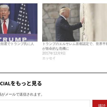
統領選でトランプ氏に人
トランプのエルサレム首都認定で、世界平
が致命的な危機に
2017年12月9日
エッセイ
ICIALをもっと見る
稿がメールで送信されます。
購読