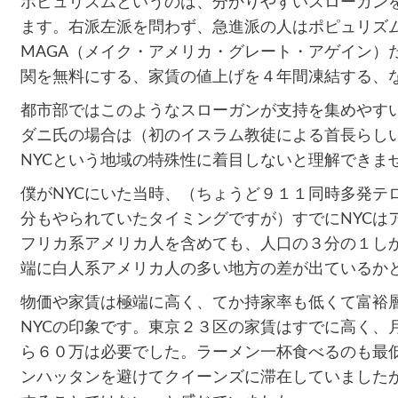
ポピュリズムというのは、分かりやすいスローガン
ます。右派左派を問わず、急進派の人はポピュリズ
MAGA（メイク・アメリカ・グレート・アゲイン）
関を無料にする、家賃の値上げを４年間凍結する、
都市部ではこのようなスローガンが支持を集めやす
ダニ氏の場合は（初のイスラム教徒による首長らしい
NYCという地域の特殊性に着目しないと理解できま
僕がNYCにいた当時、（ちょうど９１１同時多発テ
分もやられていたタイミングですが）すでにNYCは
フリカ系アメリカ人を含めても、人口の３分の１し
端に白人系アメリカ人の多い地方の差が出ているか
物価や家賃は極端に高く、てか持家率も低くて富裕
NYCの印象です。東京２３区の家賃はすでに高く、
ら６０万は必要でした。ラーメン一杯食べるのも最
ンハッタンを避けてクイーンズに滞在していました