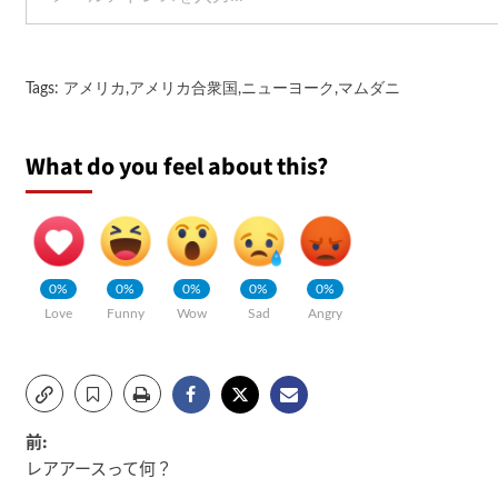
Tags:
アメリカ
,
アメリカ合衆国
,
ニューヨーク
,
マムダニ
What do you feel about this?
0%
0%
0%
0%
0%
Love
Funny
Wow
Sad
Angry
投
前:
レアアースって何？
稿