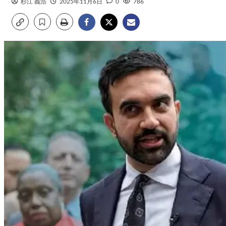
杉江 義浩
2025年11月6日
0
786