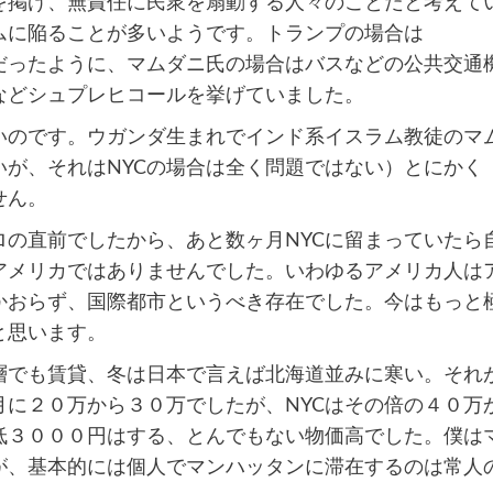
を掲げ、無責任に民衆を扇動する人々のことだと考えて
ムに陥ることが多いようです。トランプの場合は
だったように、マムダニ氏の場合はバスなどの公共交通
などシュプレヒコールを挙げていました。
いのです。ウガンダ生まれでインド系イスラム教徒のマ
が、それはNYCの場合は全く問題ではない）とにかく
せん。
ロの直前でしたから、あと数ヶ月NYCに留まっていたら
アメリカではありませんでした。いわゆるアメリカ人は
かおらず、国際都市というべき存在でした。今はもっと
と思います。
層でも賃貸、冬は日本で言えば北海道並みに寒い。それ
月に２０万から３０万でしたが、NYCはその倍の４０万
低３０００円はする、とんでもない物価高でした。僕は
が、基本的には個人でマンハッタンに滞在するのは常人