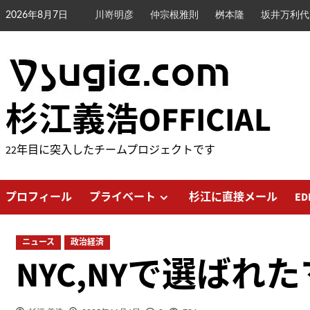
内
2026年8月7日
川嵜明彦
仲宗根雅則
桝本隆
坂井万利代
容
を
ス
キ
ッ
杉江義浩OFFICIAL
プ
22年目に突入したチームプロジェクトです
プロフィール
プライベート
杉江に直接メール
ED
ニュース
政治経済
NYC,NYで選ば