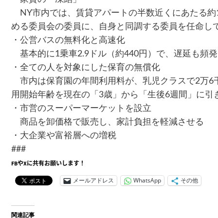
NY市内では、賃貸アパートの半数近くにあたる約1
める委員会の委員に、自身と同調する委員を任命し
・公営バスの無料化と高速化
基本的に1乗車2.9ドル（約440円）で、遅延も頻
・全ての人を対象にした保育の無償化
市内は保育園の年間利用料が、乳児クラスで2万6千
用開始年齢を現在の「3歳」から「生後6週間」に引
・市営のスーパーマーケットを設立
商品を卸価格で販売し、家計負担を軽減させる
・大企業や富裕層への増税
###
FBやXに共有お願いします！
メールアドレス
WhatsApp
その他
関連記事