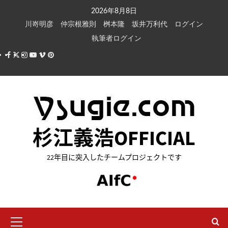
内
2026年8月8日
容
川嵜明彦
仲宗根雅則
桝本隆
坂井万利代
ログイン
を
執筆者ログイン
ス
Facebook
X
Instagram
Youtube
Vimeo
Pinterest
キ
ッ
プ
杉江義浩OFFICIAL
22年目に突入したチームプロジェクトです
メ
イ