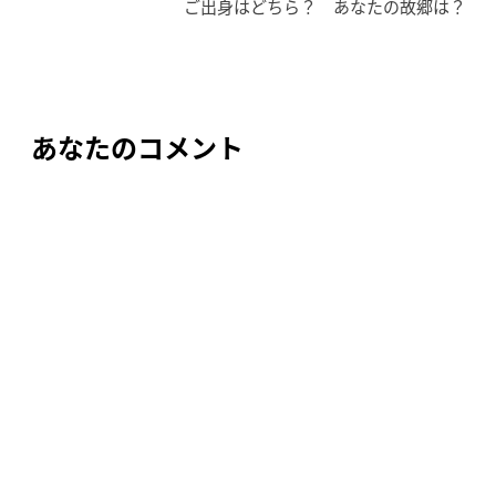
ご出身はどちら？ あなたの故郷は？
ナ
ビ
ゲ
ー
あなたのコメント
シ
ョ
ン