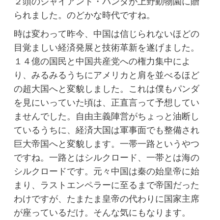
２頭のジャイアント・パンダが上野動物園に贈
られました。のどかな時代ですね。
時は変わって昨今、中国は信じられないほどの
目覚ましい経済発展と技術革新を遂げました。
１４億の国民と中国共産党への権力集中によ
り、みるみるうちにアメリカと肩を並べるほど
の超大国へと変貌しました。これは僕もパンダ
を見にいっていた頃は、正直言って予想してい
ませんでした。自由主義陣営がちょっと油断し
ているうちに、経済大国は軍事面でも整備され
巨大帝国へと変貌します。一帯一路というやつ
ですね。一路とはシルクロード、一帯とは海の
シルクロードです。元々中国は秦の始皇帝に始
まり、ラストエンペラーに至るまで帝国だった
わけですが、たまたま皇帝の代わりに国家主席
が座っているだけ。そんな気にもなります。