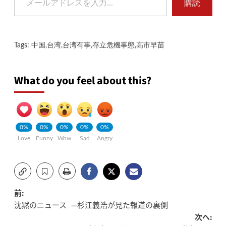
購読
Tags:
中国
,
台湾
,
台湾有事
,
存立危機事態
,
高市早苗
What do you feel about this?
0%
0%
0%
0%
0%
Love
Funny
Wow
Sad
Angry
投
前:
沈黙のニュース —杉江義浩が見た報道の裏側
稿
次へ: