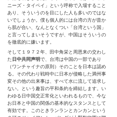
ニーズ・タイペイ」という呼称で入場すること
あり、そういうのを目にした人も多いのではな
いでしょうか。僕も個人的には台湾の方が昔か
ら肌が合い、なんとなくつい「台湾という国」
と言ってしまいそうですが、中国はそういうの
を徹底的に嫌います。
そして１９７２年、田中角栄と周恩来の交わし
た
日中共同声明
で、台湾は中国の一部であり
（ワンチャイナの原則）そのことを日本は認め
る。その代わり戦時中に日本が侵略した満州事
変その他の出来事は、すべて水に流して追求し
ない。という趣旨の平和条約を締結します。い
わゆる日中国交正常化といわれるもので、今な
お日本と中国の関係の基本的なスタンスとして
有効です。このときランランとカンカンという