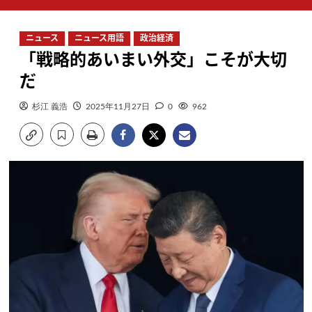
ン
メ
ニュース
ニュース用語
政治経済
ニ
「戦略的あいまい外交」こそが大切
ュ
ー
だ
杉江 義浩
2025年11月27日
0
962