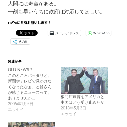
人間には寿命がある。
一刻も早いうちに政府は対応してほしい。
FBやXに共有お願いします！
メールアドレス
WhatsApp
その他
関連記事
OLD NEWS ?
このところパッタリと、
新聞やテレビで見かけな
くなったなぁ、と皆さん
が感じるニュースって、
板門店宣言をアメリカと
ありませんか…
中国はどう受け止めたか
2005年1月5日
2018年5月3日
エッセイ
エッセイ