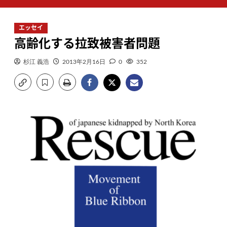
ン
メ
エッセイ
ニ
高齢化する拉致被害者問題
ュ
ー
杉江 義浩
2013年2月16日
0
352