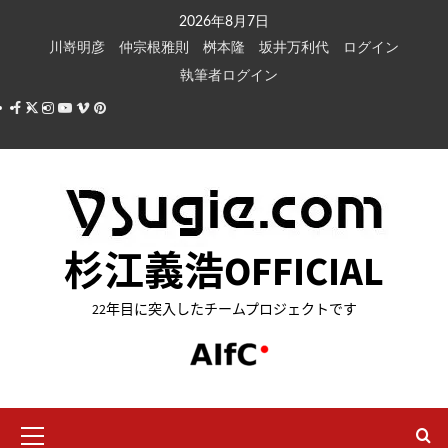
内
2026年8月7日
容
川嵜明彦
仲宗根雅則
桝本隆
坂井万利代
ログイン
を
執筆者ログイン
ス
Facebook
X
Instagram
Youtube
Vimeo
Pinterest
キ
ッ
プ
杉江義浩OFFICIAL
22年目に突入したチームプロジェクトです
メ
イ