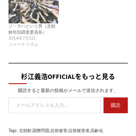
ソ・テハという男（北朝
鮮特別調査委員長）
2014年7月3日
ジャーナリズム
杉江義浩OFFICIALをもっと見る
購読すると最新の投稿がメールで送信されます。
メールアドレスを入力...
購読
Tags:
北朝鮮
,
国際問題
,
拉致被害
,
拉致被害者
,
高齢化