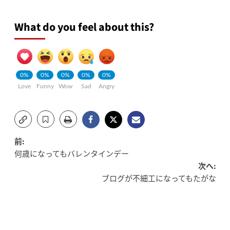
What do you feel about this?
0%
0%
0%
0%
0%
Love
Funny
Wow
Sad
Angry
投
前:
何歳になってもバレンタインデー
稿
次へ:
ブログが不細工になってもたがな
ナ
ビ
ゲ