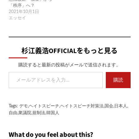
「秩序」へ？
2021年10月1日
エッセイ
杉江義浩OFFICIALをもっと見る
購読すると最新の投稿がメールで送信されます。
メールアドレスを入力...
購読
Tags:
デモ
,
ヘイトスピーチ
,
ヘイトスピーチ対策法
,
国会
,
日本人
,
自由
,
衆議院
,
規制法
,
韓国人
What do you feel about this?