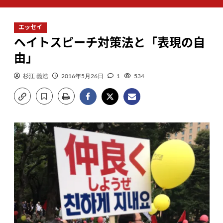
ン
メ
エッセイ
ニ
ヘイトスピーチ対策法と「表現の自
ュ
ー
由」
杉江 義浩
2016年5月26日
1
534