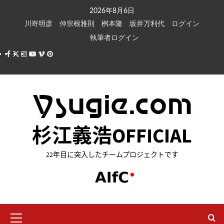
内
2026年8月6日
容
川嵜明彦
仲宗根雅則
桝本隆
坂井万利代
ログイン
を
執筆者ログイン
ス
Facebook
X
Instagram
Youtube
Vimeo
Pinterest
キ
ッ
プ
杉江義浩OFFICIAL
22年目に突入したチームプロジェクトです
メ
イ