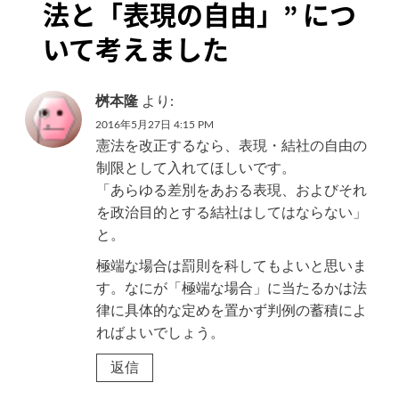
シ
法と「表現の自由」
” につ
ョ
いて考えました
ン
桝本隆
より:
2016年5月27日 4:15 PM
憲法を改正するなら、表現・結社の自由の
制限として入れてほしいです。
「あらゆる差別をあおる表現、およびそれ
を政治目的とする結社はしてはならない」
と。
極端な場合は罰則を科してもよいと思いま
す。なにが「極端な場合」に当たるかは法
律に具体的な定めを置かず判例の蓄積によ
ればよいでしょう。
返信