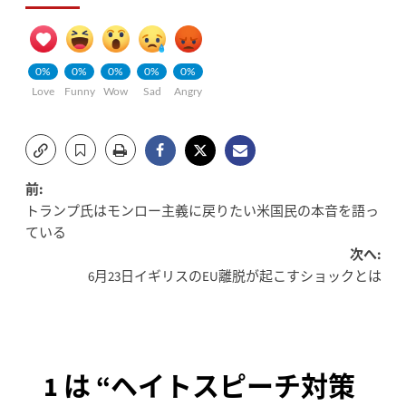
0%
0%
0%
0%
0%
Love
Funny
Wow
Sad
Angry
投
前:
トランプ氏はモンロー主義に戻りたい米国民の本音を語っ
稿
ている
次へ:
ナ
6月23日イギリスのEU離脱が起こすショックとは
ビ
ゲ
ー
1 は “
ヘイトスピーチ対策