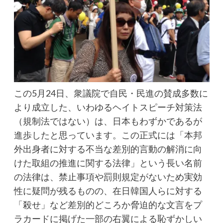
この5月24日、衆議院で自民・民進の賛成多数に
より成立した、いわゆるヘイトスピーチ対策法
（規制法ではない）は、日本もわずかであるが
進歩したと思っています。この正式には「本邦
外出身者に対する不当な差別的言動の解消に向
けた取組の推進に関する法律」という長い名前
の法律は、禁止事項や罰則規定がないため実効
性に疑問が残るものの、在日韓国人らに対する
「殺せ」など差別的どころか脅迫的な文言をプ
ラカードに掲げた一部の右翼による恥ずかしい