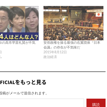
ヨの高市早苗礼賛が不気
安倍政権を操る最強の右翼団体『日本
会議』の存在が不気味だ
日
2015年8月12日
ム
政治経済
FICIALをもっと見る
投稿がメールで送信されます。
購読