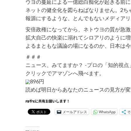
ウヨの蔓延による一億総白痴化が起きる前に
ネットの健全化を図らねばなりません。2ち
報源にするような、とんでもないメディアリ
安倍政権になってから、ネトウヨの質が急激
拡大自己の快楽に溺れてシロアリのように増
よるまともな議論の場になるのか、日本は今
＃＃＃
ニュース、みてますか？ -プロの「知的視点」が
クリックでアマゾンへ飛べます。
896円
読めば明日からあなたのニュースの見方が変
FBやXに共有お願いします！
メールアドレス
WhatsApp
そ