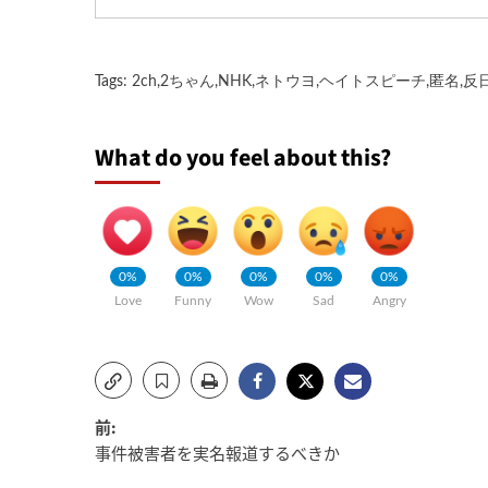
Tags:
2ch
,
2ちゃん
,
NHK
,
ネトウヨ
,
ヘイトスピーチ
,
匿名
,
反
What do you feel about this?
0%
0%
0%
0%
0%
Love
Funny
Wow
Sad
Angry
投
前:
事件被害者を実名報道するべきか
稿