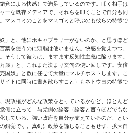
錯覚による快感）で満足しているのです。叩く相手は
ャーな既存メディアで、それらを叩くことで自分も同
。マスコミのことをマスゴミと呼ぶのも彼らの特徴で
奴」と、他にボキャブラリーがないのか、と思うほど
言葉を使うのに頭脳は使いません。快感を覚えつつ、
。そうして彼らは、ますます反知性主義に陥ります。
万歳」と、これまた決まり文句の使い回しです。安倍
売国奴」と数に任せて大量にマルチポストします。こ
サイトに同時に書き散らすこと）もネトウヨの特徴で
、現政権がどんな政策をとっているかなど、ほとんど
党側に立って、与党側の論客（論客と言うほどでもな
化している、強い政府を自分が支えているのだ、とい
の錯覚です。真剣に政策を論じることもせず、拡大自