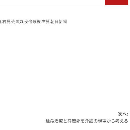
日
,
右翼
,
売国奴
,
安倍政権
,
左翼
,
朝日新聞
次へ:
延命治療と尊厳死を介護の現場から考える