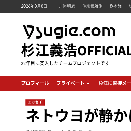
内
2026年8月8日
川嵜明彦
仲宗根雅則
桝本隆
容
を
ス
キ
ッ
杉江義浩OFFICIA
プ
22年目に突入したチームプロジェクトです
プロフィール
プライベート
杉江に直接メ
エッセイ
ネトウヨが静か