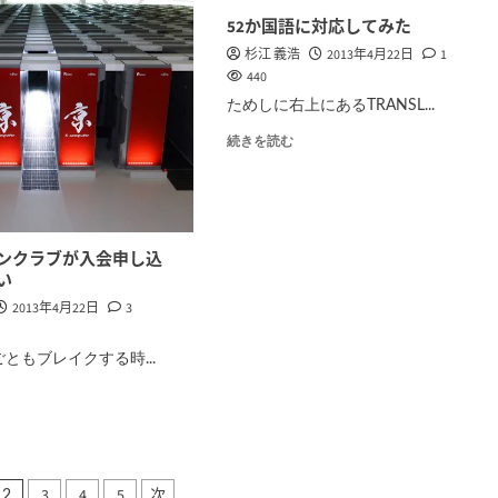
52か国語に対応してみた
杉江 義浩
2013年4月22日
1
440
ためしに右上にあるTRANSL...
続きを読む
ンクラブが入会申し込
い
2013年4月22日
3
ともブレイクする時...
3
4
5
次
2