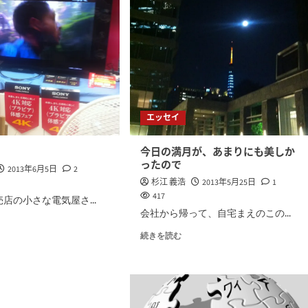
エッセイ
今日の満月が、あまりにも美しか
ったので
2013年6月5日
2
杉江 義浩
2013年5月25日
1
417
店の小さな電気屋さ...
会社から帰って、自宅まえのこの...
続きを読む