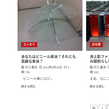
エッセイ
お仕事
あなたはビニール傘派？それとも
池上彰ファ
高級な傘派？
み殺到らし
杉江 義浩
2013年4月24日
4
杉江 義浩
795
505
ビニール傘にはビ...
まあ、なにご
続きを読む
続きを読む
前
1