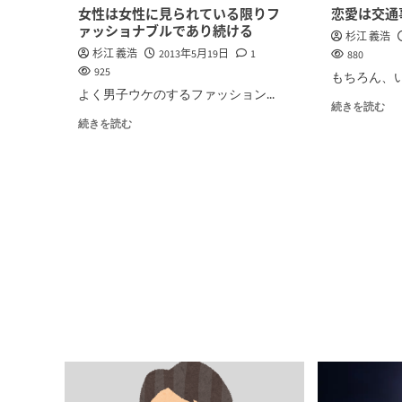
女性は女性に見られている限りフ
恋愛は交通
ァッショナブルであり続ける
杉江 義浩
杉江 義浩
2013年5月19日
1
880
925
もちろん、い
よく男子ウケのするファッション...
続きを読む
続きを読む