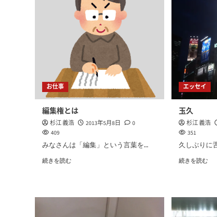
お仕事
エッセイ
編集権とは
玉久
杉江 義浩
2013年5月8日
0
杉江 義浩
409
351
みなさんは「編集」という言葉を...
久しぶりに舌
続きを読む
続きを読む