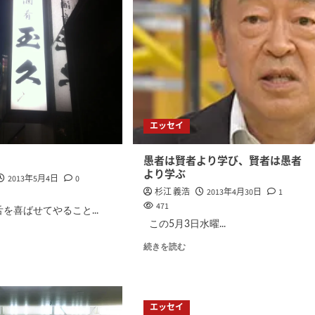
エッセイ
愚者は賢者より学び、賢者は愚者
より学ぶ
2013年5月4日
0
杉江 義浩
2013年4月30日
1
471
を喜ばせてやること...
この5月3日水曜...
続きを読む
エッセイ