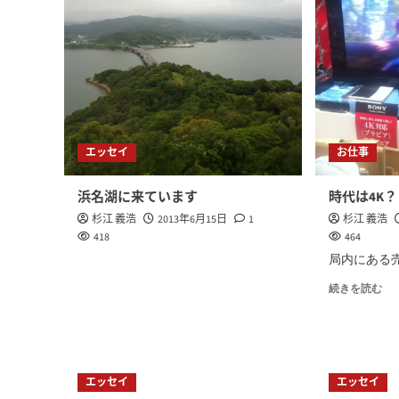
エッセイ
お仕事
浜名湖に来ています
時代は4K？
杉江 義浩
2013年6月15日
1
杉江 義浩
418
464
局内にある売
続きを読む
エッセイ
エッセイ