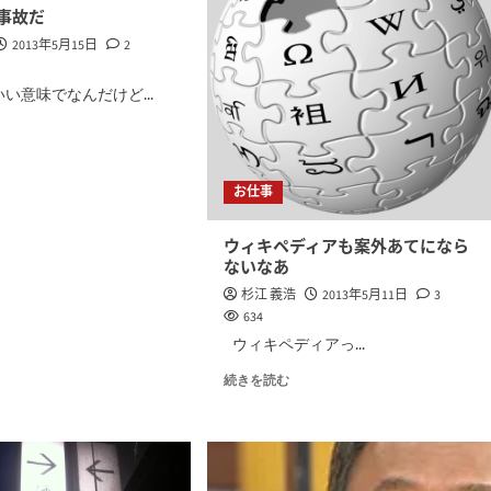
事故だ
2013年5月15日
2
い意味でなんだけど...
お仕事
ウィキペディアも案外あてになら
ないなあ
杉江 義浩
2013年5月11日
3
634
ウィキペディアっ...
続きを読む